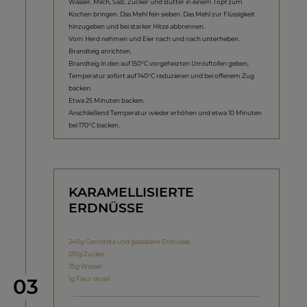
Wasser, Milch, Salz, Zucker und Butter in einem Topf zum
Kochen bringen. Das Mehl fein sieben. Das Mehl zur Flüssigkeit
hinzugeben und bei starker Hitze abbrennen.
Vom Herd nehmen und Eier nach und nach unterheben.
Brandteig anrichten.
Brandteig in den auf 150°C vorgeheizten Umluftofen geben,
Temperatur sofort auf 140°C reduzieren und bei offenem Zug
backen.
Etwa 25 Minuten backen.
Anschließend Temperatur wieder erhöhen und etwa 10 Minuten
bei 170°C backen.
KARAMELLISIERTE
ERDNÜSSE
240g Geröstete und gesalzene Erdnüsse
120g Zucker
35g Wasser
Schritt
1g Fleur de sel
03