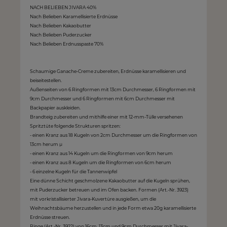
NACH BELIEBEN JIVARA 40%
Nach Belieben Karamellisierte Erdnüsse
Nach Belieben Kakaobutter
Nach Belieben Puderzucker
Nach Belieben Erdnusspaste 70%
Schaumige Ganache-Creme zubereiten, Erdnüsse karamellisieren und
beiseitestellen.
Außenseiten von 6 Ringformen mit 13cm Durchmesser, 6 Ringformen mit
9cm Durchmesser und 6 Ringformen mit 6cm Durchmesser mit
Backpapier auskleiden.
Brandteig zubereiten und mithilfe einer mit 12-mm-Tülle versehenen
Spritztüte folgende Strukturen spritzen:
- einen Kranz aus 18 Kugeln von 2cm Durchmesser um die Ringformen von
13cm herum µ
- einen Kranz aus 14 Kugeln um die Ringformen von 9cm herum
- einen Kranz aus 8 Kugeln um die Ringformen von 6cm herum
- 6 einzelne Kugeln für die Tannenwipfel
Eine dünne Schicht geschmolzene Kakaobutter auf die Kugeln sprühen,
mit Puderzucker betreuen und im Ofen backen. Formen (Art.-Nr. 3923)
mit vorkristallisierter Jivara-Kuvertüre ausgießen, um die
Weihnachtsbäume herzustellen und in jede Form etwa 20g karamellisierte
Erdnüsse streuen.
Ringe (Art.-Nr. 3922) von 16cm, 13cm und 9cm Durchmesser mit Jivara-