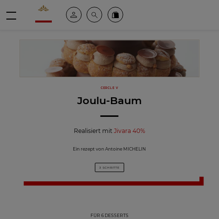
Valrhona - Imaginons le meilleur du chocolat
Mein konto
Suche
Valrhona Collection
Menü
CERCLE V
Joulu-Baum
Realisiert mit
Jivara 40%
Ein rezept von Antoine MICHELIN
3 SCHRITTE
FÜR 6 DESSERTS