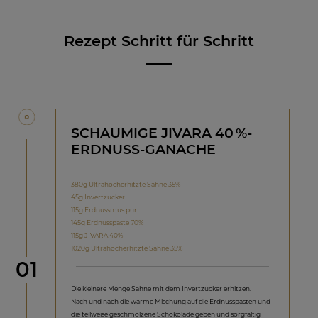
Rezept Schritt für Schritt
SCHAUMIGE JIVARA 40 %-
ERDNUSS-GANACHE
380g Ultrahocherhitzte Sahne 35%
45g Invertzucker
115g Erdnussmus pur
145g Erdnusspaste 70%
115g JIVARA 40%
1020g Ultrahocherhitzte Sahne 35%
Schritt
01
Die kleinere Menge Sahne mit dem Invertzucker erhitzen.
Nach und nach die warme Mischung auf die Erdnusspasten und
die teilweise geschmolzene Schokolade geben und sorgfältig