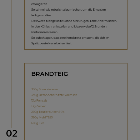
emulgieren.
So schnell wie möglich alles mischen, um die Emulsion
fertigzustellen.
Die zweite Menge kalte Sahne hinzufügen. Erneut vermischen.
In den Kühlschrank stellen und idealerweise 12 Stunden
kristallisieren lassen.
So aufschlagen, dass eine Konsistenz entsteht, die sich im
Spritzbeutel verarbeiten lässt.
BRANDTEIG
330g Mineralwasser
330g Ultrahocherhitzte Vollmilch
13g Feinsalz
13g Zucker
260g Tourierbutter 84%
390g Mehl T550
660g Eier
Schritt
02