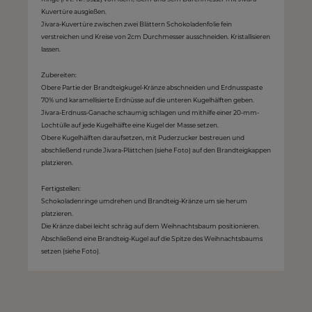
Kuvertüre ausgießen.
Jivara-Kuvertüre zwischen zwei Blättern Schokoladenfolie fein
verstreichen und Kreise von 2cm Durchmesser ausschneiden. Kristallisieren
lassen.
Zubereiten:
Obere Partie der Brandteigkugel-Kränze abschneiden und Erdnusspaste
70% und karamellisierte Erdnüsse auf die unteren Kugelhälften geben.
Jivara-Erdnuss-Ganache schaumig schlagen und mithilfe einer 20-mm-
Lochtülle auf jede Kugelhälfte eine Kugel der Masse setzen.
Obere Kugelhälften daraufsetzen, mit Puderzucker bestreuen und
abschließend runde Jivara-Plättchen (siehe Foto) auf den Brandteigkappen
platzieren.
Fertigstellen:
Schokoladenringe umdrehen und Brandteig-Kränze um sie herum
platzieren.
Die Kränze dabei leicht schräg auf dem Weihnachtsbaum positionieren.
Abschließend eine Brandteig-Kugel auf die Spitze des Weihnachtsbaums
setzen (siehe Foto).