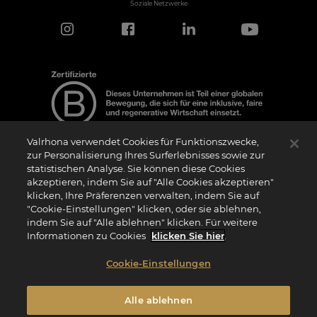
Soziale Netzwerke
Valrhona verwendet Cookies für Funktionszwecke,
zur Personalisierung Ihres Surferlebnisses sowie zur
statistischen Analyse. Sie können diese Cookies
Hinweis zur Zertifizierung
akzeptieren, indem Sie auf "Alle Cookies akzeptieren"
Das Logo “Certified B Corporation” (bzw. die Versionen in anderen Sprachen, wie
klicken, Ihre Präferenzen verwalten, indem Sie auf
z.B. “Zertifizierte B Corporation”) wird von B Lab, einer privaten Non-Profit-
Organisation, an Unternehmen vergeben, die wie wir das B Impact Assessment
"Cookie-Einstellungen" klicken, oder sie ablehnen,
(“BIA”) erfolgreich abgeschlossen haben und die Anforderungen von B Lab an
indem Sie auf "Alle ablehnen" klicken. Für weitere
soziale und ökologische Leistung, Verantwortung und Transparenz erfüllen. Es wird
darauf hingewiesen, dass B Lab weder eine Konformitätsbewertungsstelle im Sinne
Informationen zu Cookies
klicken Sie hier
.
der Verordnung (EU) Nr. 765/2008 noch eine nationale, europäische oder
internationale Normungsorganisation im Sinne der Verordnung (EU) Nr. 1025/2012
ist. Die Kriterien des BIA sind eigenständig und unabhängig von den harmonisierten
Cookie-Einstellungen
Standards, die sich aus ISO-Normen oder anderen Normungsgremien ergeben, und
sie werden nicht von nationalen oder europäischen öffentlichen Institutionen
ratifiziert.
Alle ablehnen