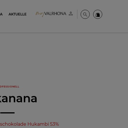
NA
AKTUELLE
Mein konto
Suche
Valrhona Colle
OFESSIONELL
anana
hschokolade Hukambi 53%