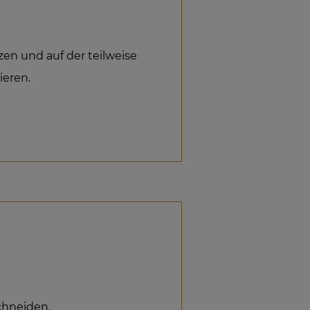
en und auf der teilweise
eren.
chneiden.