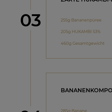
Schritt
03
255g Bananenpüree
205g HUKAMBI 53%
460g Gesamtgewicht
BANANENKOMPO
285g Banane