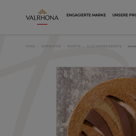
Valrhona - Imaginons le meilleur du ch
ENGAGIERTE MARKE
UNSERE PR
HOME
INSPIRATION
REZEPTE
ALLE UNSERE REZEPTE
HUK