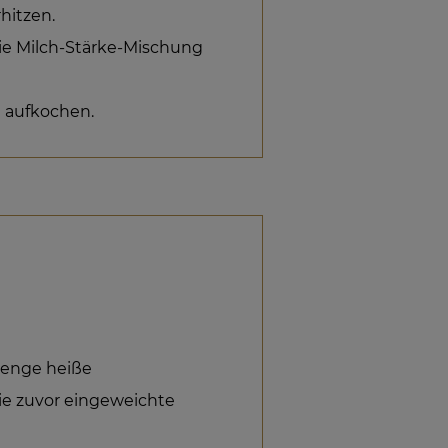
hitzen.
die Milch-Stärke-Mischung
d aufkochen.
 Menge heiße
e zuvor eingeweichte