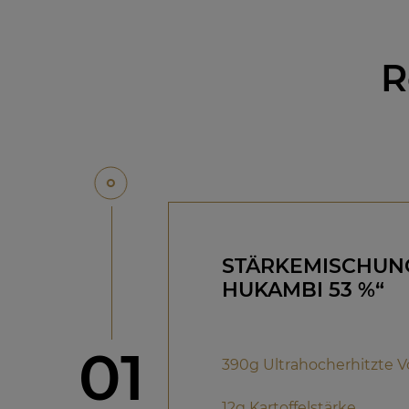
R
STÄRKEMISCHUNG
HUKAMBI 53 %“
Schritt
01
390g Ultrahocherhitzte V
12g Kartoffelstärke