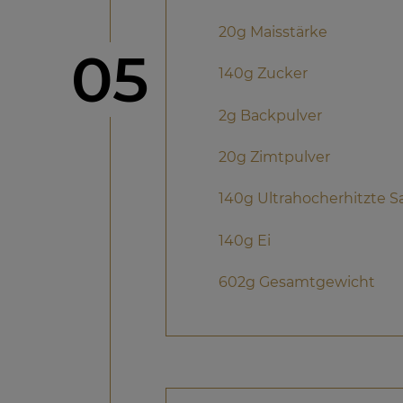
20g Maisstärke
Schritt
05
140g Zucker
2g Backpulver
20g Zimtpulver
140g Ultrahocherhitzte 
140g Ei
602g Gesamtgewicht