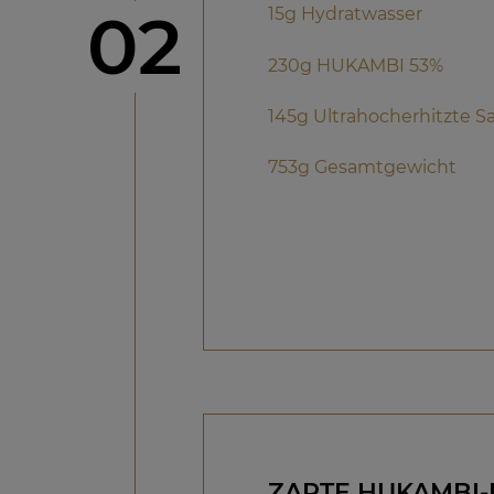
Schritt
02
15g Hydratwasser
230g HUKAMBI 53%
145g Ultrahocherhitzte 
753g Gesamtgewicht
ZARTE HUKAMBI