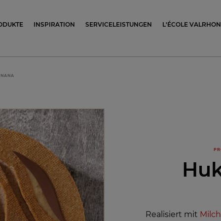
ocolat
ODUKTE
INSPIRATION
SERVICELEISTUNGEN
L'ÉCOLE VALRHO
ANANA
PR
Huk
Realisiert mit
Milc