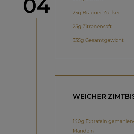
Schritt
04
25g Brauner Zucker
25g Zitronensaft
335g Gesamtgewicht
WEICHER ZIMTBI
140g Extrafein gemahlene
Mandeln