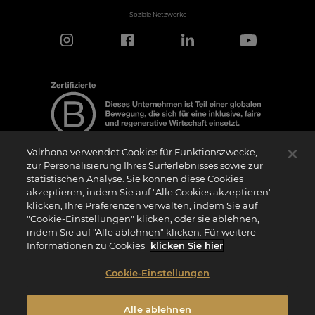
Soziale Netzwerke
Valrhona verwendet Cookies für Funktionszwecke,
zur Personalisierung Ihres Surferlebnisses sowie zur
statistischen Analyse. Sie können diese Cookies
Hinweis zur Zertifizierung
akzeptieren, indem Sie auf "Alle Cookies akzeptieren"
Das Logo “Certified B Corporation” (bzw. die Versionen in anderen Sprachen, wie
klicken, Ihre Präferenzen verwalten, indem Sie auf
z.B. “Zertifizierte B Corporation”) wird von B Lab, einer privaten Non-Profit-
Organisation, an Unternehmen vergeben, die wie wir das B Impact Assessment
"Cookie-Einstellungen" klicken, oder sie ablehnen,
(“BIA”) erfolgreich abgeschlossen haben und die Anforderungen von B Lab an
indem Sie auf "Alle ablehnen" klicken. Für weitere
soziale und ökologische Leistung, Verantwortung und Transparenz erfüllen. Es wird
darauf hingewiesen, dass B Lab weder eine Konformitätsbewertungsstelle im Sinne
Informationen zu Cookies
klicken Sie hier
.
der Verordnung (EU) Nr. 765/2008 noch eine nationale, europäische oder
internationale Normungsorganisation im Sinne der Verordnung (EU) Nr. 1025/2012
ist. Die Kriterien des BIA sind eigenständig und unabhängig von den harmonisierten
Cookie-Einstellungen
Standards, die sich aus ISO-Normen oder anderen Normungsgremien ergeben, und
sie werden nicht von nationalen oder europäischen öffentlichen Institutionen
ratifiziert.
Alle ablehnen