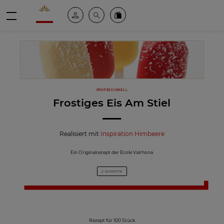
Valrhona - Imaginons le meilleur du chocolat
Mein konto
Suche
Valrhona Collection
Menü
PROFESSIONELL
Frostiges Eis Am Stiel
Realisiert mit
Inspiration Himbeere
Ein Originalrezept der École Valrhona
2 SCHRITTE
Rezept für 100 Stück