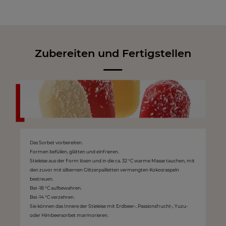
Zubereiten und Fertigstellen
Das Sorbet vorbereiten.
Formen befüllen, glätten und einfrieren.
Stieleise aus der Form lösen und in die ca. 32 °C warme Masse tauchen, mit
den zuvor mit silbernen Glitzerpailletten vermengten Kokosraspeln
bestreuen.
Bei -18 °C aufbewahren.
Bei -14 °C verzehren.
Sie können das Innere der Stieleise mit Erdbeer-, Passionsfrucht-, Yuzu-
oder Himbeersorbet marmorieren.