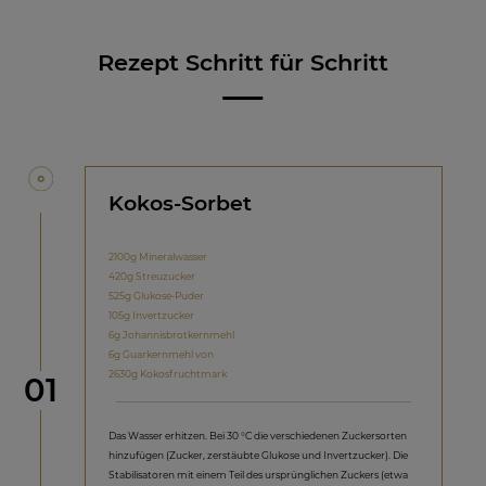
Rezept Schritt für Schritt
Kokos-Sorbet
2100g Mineralwasser
420g Streuzucker
525g Glukose-Puder
105g Invertzucker
6g Johannisbrotkernmehl
6g Guarkernmehl von
2630g Kokosfruchtmark
Schritt
01
Das Wasser erhitzen. Bei 30 °C die verschiedenen Zuckersorten
hinzufügen (Zucker, zerstäubte Glukose und Invertzucker). Die
Stabilisatoren mit einem Teil des ursprünglichen Zuckers (etwa