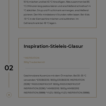
10 %) mischen und bei 45 °C hinzufügen. Alles zusammen bei 85
°C 2 Minuten lang pasteurisieren und anschließend schnell auf +4
°C abkühlen. Sirup und Fruchtmark vermengen, anschließend
pürieren. Den Mix mindestens 4 Stunden reifen lassen. Bei -6 bis
-10 °C in der Eismaschine mischen und aufdrehen. Im
Gefrierschrank bei -18 °C lagern.
Inspiration-Stieleis-Glasur
* INSPIRATION
360g Traubenkernöl
Schritt
02
Geschmolzene Kuvertüre mit dem Öl mischen. Bei 30–35 °C
verwenden.* ERDBEERE: 1800g ERDBEERE INSPIRATION
(15391) * PASSIONSFRUCHT: 1800g PASSIONSFRUCHT
INSPIRATION (15390) * HIMBEERE: 1800g HIMBEERE
INSPIRATION (19999) * YUZU: 1800g YUZU INSPIRATION (19998)