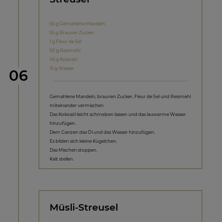
55 g Gemahlene Mandeln
55 g Brauner Zucker
1 g Fleur de Sel
50 g Reismehl
45 g Kokosöl
15 g Wasser
Schritt
06
Gemahlene Mandeln, braunen Zucker, Fleur de Sel und Reismehl
miteinander vermischen.
Das Kokosöl leicht schmelzen lassen und das lauwarme Wasser
hinzufügen.
Dem Ganzen das Öl und das Wasser hinzufügen.
Es bilden sich kleine Kügelchen.
Das Mischen stoppen.
Kalt stellen.
Müsli-Streusel