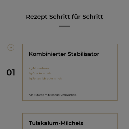
Rezept Schritt für Schritt
Kombinierter Stabilisator
2 g Monostearat
Schritt
01
1 g Guarkernmehl
1 g Johannisbrotkernmehl
Alle Zutaten miteinander vermischen.
Tulakalum-Milcheis