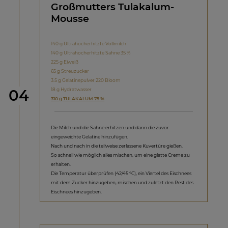
Großmutters Tulakalum-
Mousse
140 g Ultrahocherhitzte Vollmilch
140 g Ultrahocherhitzte Sahne 35 %
225 g Eiweiß
65 g Streuzucker
3.5 g Gelatinepulver 220 Bloom
Schritt
18 g Hydratwasser
04
310 g TULAKALUM 75 %
Die Milch und die Sahne erhitzen und dann die zuvor
eingeweichte Gelatine hinzufügen.
Nach und nach in die teilweise zerlassene Kuvertüre gießen.
So schnell wie möglich alles mischen, um eine glatte Creme zu
erhalten.
Die Temperatur überprüfen (42/45 °C), ein Viertel des Eischnees
mit dem Zucker hinzugeben, mischen und zuletzt den Rest des
Eischnees hinzugeben.