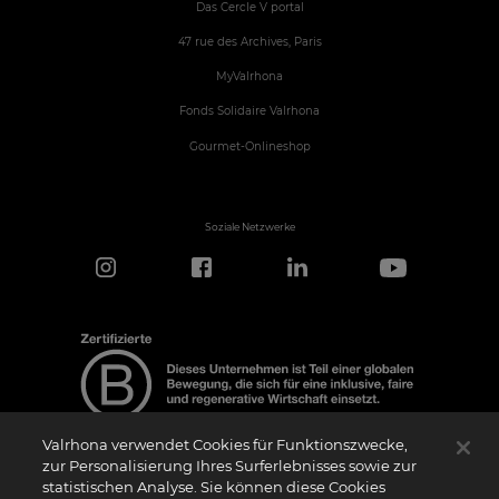
Das Cercle V portal
47 rue des Archives, Paris
MyValrhona
Fonds Solidaire Valrhona
Gourmet-Onlineshop
Soziale Netzwerke
Valrhona verwendet Cookies für Funktionszwecke,
zur Personalisierung Ihres Surferlebnisses sowie zur
statistischen Analyse. Sie können diese Cookies
Hinweis zur Zertifizierung