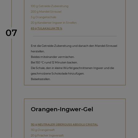
100 g Getreide-Zubereitung
200 g Mandel-Streusel
3 g Orangenschale
20 g Kandierter Ingwer in Streifen
65 g TULAKALUM 75 %
Schritt
07
Erst die Getreide-Zubereitung und danach den Mandel-Streusel
herstellen.
Beides miteinander vermischen.
Bei 150 °C rund 12 Minuten backen.
Die Schale, den in kleine Würfel geschnittenen Ingwer und die
geschmolzene Schokolade hinzufügen.
Beiseitestellen.
Orangen-Ingwer-Gel
110 g NEUTRALER ÜBERGUSS ABSOLU CRISTAL
110 g Orangensaft
20 g Frischer Ingwersaft