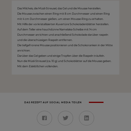
Das Milcheis, die Müsli-Streusel, das Gel und die Mousse herstellen.
Die Mousse zwischen einen Ring mit 8 cm Durchmesser und einen Ring
mit 4 cm Durchmesser gießen, um einen Mousse-Ring zu erhalten.
Mit Hilfe der vorkristallisierten Kuvertüre Schokoladenblätter herstellen.
Auf dem Teller eine hauchdünne Namelaka-Scheibe mit 14 cm
Durchmesser anrichten und anschließend Schokolade darüber raspeln
und die überschüssigen Raspeln entfernen.
Die tiefgefrorene Mousse positionieren und die Schokoranken in der Mitte
anrichten.
Darüber das Gel geben und einige Tropfen über die Raspeln träufeln.
Nun die Müsli-Streusel (ca. 10 g) und Schokoblätter auf die Mousse geben.
Mit dem Eisklößchen vollenden.
DAS REZEPT AUF SOCIAL MEDIA TEILEN