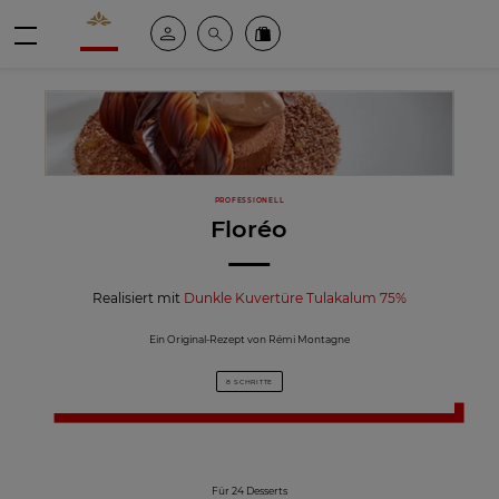
Valrhona - Imaginons le meilleur du chocolat
Mein konto
Suche
Valrhona Collection
Menü
PROFESSIONELL
Floréo
Realisiert mit
Dunkle Kuvertüre Tulakalum 75%
Ein Original-Rezept von Rémi Montagne
8 SCHRITTE
Für 24 Desserts