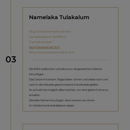
Namelaka Tulakalum
80 g Ultrahocherhitzte Vollmilch
2 g Gelatinepulver 220 Bloom
10 g Hydratwasser
100 g TULAKALUM 75 %
160 g Ultrahocherhitzte Sahne 35 %
Schritt
03
Die Milch aufkochen und die zuvor eingeweichte Gelatine
hinzufügen.
Das Ganze mit einem Teigschaber rühren und dabei nach und
nach in die teilweise geschmolzene Schokolade gießen.
So schnell wie möglich alles mischen, um eine glatte Creme zu
erhalten.
Die kalte Sahne hinzufügen, dann erneut verrühren.
Im Kühlschrank kristallisieren lassen.