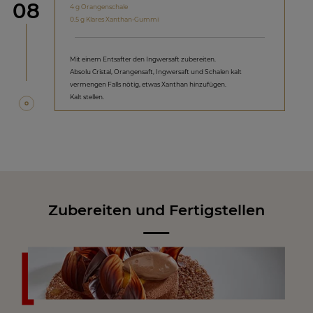
Schritt
08
4 g Orangenschale
0.5 g Klares Xanthan-Gummi
Mit einem Entsafter den Ingwersaft zubereiten.
Absolu Cristal, Orangensaft, Ingwersaft und Schalen kalt
vermengen Falls nötig, etwas Xanthan hinzufügen.
Kalt stellen.
Zubereiten und Fertigstellen