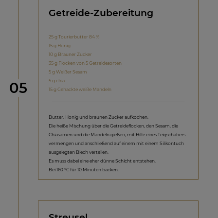
Getreide-Zubereitung
25 g Tourierbutter 84 %
15 g Honig
10 g Brauner Zucker
35 g Flocken von 5 Getreidesorten
5 g Weißer Sesam
5 g chia
Schritt
05
15 g Gehackte weiße Mandeln
Butter, Honig und braunen Zucker aufkochen.
Die heiße Mischung über die Getreideflocken, den Sesam, die
Chiasamen und die Mandeln gießen, mit Hilfe eines Teigschabers
vermengen und anschließend auf einem mit einem Silikontuch
ausgelegten Blech verteilen.
Es muss dabei eine eher dünne Schicht entstehen.
Bei 160 °C für 10 Minuten backen.
Streusel