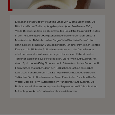
Die Seiten der Biskuitblätter auf eine Länge von 52 cm zuschneiden. Die
Biskuitstreifen auf Sulfatpapier geben, dann jeden Streifen mit 500 g
Vanille-Birnensirup tränken. Die getränkten Biskuitstreifen rund 10 Minuten
in den Tiefkühler geben. 900 g Schokoladeneiskreme verteilen, erneut 5
Minuten in den Tiefkühler stellen. Die gekühlte Biskuitstreifen aufrollen,
dann in die U Formen mit Sulfatpapier legen. Mit einer Platte einen leichten
Druck auf die Fläche des Rollkuchens ausüben, um eine flache Seite zu
erhalten, damit der Rollenkuchen liegen bleiben kann. 1 Stunde in den
Tiefkühler stellen und aus der Form lösen. Die Formen aufbewahren. Mit
einem Spritzbeutel 450 g Birnensorbet in Tränenform in den Boden der U
Form (siehe Foto) geben, dann den Rollkuchen sofort auf das Sorbet
legen. Leicht andrücken, um das Eis gegen die Formwände zu drücken.
Tiefkühlen. Den Rollkuchen aus der Form lösen, indem Sie schnell heißes
Wasser über die Form laufen lassen. Im Kühlschrank aufbewahren. Die
Rollkuchen mit Guss verzieren, dann in die gewünschte Größe schneiden.
Mit leicht gewölbten Schokoladenscheiben dekorieren.