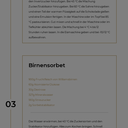
den Invertzucker hinzufügen. Bei 45 °C die Mischung
Zucker/Stabilisator hinzugeben. Bei 60 °C die Sahne hinzugeben
und einen Teil der warmen Flüssigkeit auf die Schokolade gießen
und eine Emulsion fertigen. In der Maschine oder im Topf bei 85
°C pasteurisieren. Gut mixen und schnell in der Maschine oder im
Tiefkühler abkühlen lassen. Die Mischung bei 4 °C 4 bis 12
Stunden ruhen lassen. In die Eismaschine geben und bei -10/-12 °C
aufbewahren.
Birnensorbet
900g Fruchtfleisch von Williamsbirnen
60g Atomisierte Glukose
30g Dextrose
327g Mineralwasser
180g Streuzucker
Schritt
03
2g Sorbetstabilisator
Das Wasser erwärmen, bei 40 °C die Zuckersorten und den
Stabilisator hinzufügen. Alles zum Kochen bringen. Schnell