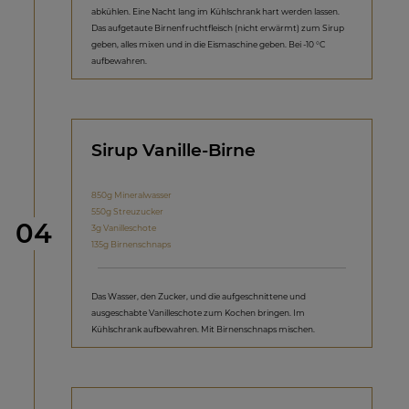
abkühlen. Eine Nacht lang im Kühlschrank hart werden lassen.
Das aufgetaute Birnenfruchtfleisch (nicht erwärmt) zum Sirup
geben, alles mixen und in die Eismaschine geben. Bei -10 °C
aufbewahren.
Sirup Vanille-Birne
850g Mineralwasser
550g Streuzucker
Schritt
04
3g Vanilleschote
135g Birnenschnaps
Das Wasser, den Zucker, und die aufgeschnittene und
ausgeschabte Vanilleschote zum Kochen bringen. Im
Kühlschrank aufbewahren. Mit Birnenschnaps mischen.