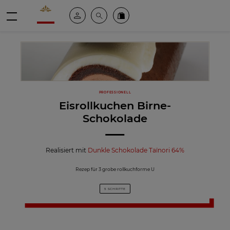
Valrhona - Imaginons le meilleur du chocolat
Mein konto
Suche
Valrhona Collection
Menü
PROFESSIONELL
Eisrollkuchen Birne-
Schokolade
Realisiert mit
Dunkle Schokolade Taïnori 64%
Rezep für 3 grobe rollkuchforme U
5 SCHRITTE