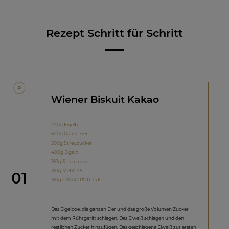
Rezept Schritt für Schritt
Wiener Biskuit Kakao
240g Eigelb
640g Ganze Eier
500g Streuzucker
400g Eigelb
160g Streuzucker
160g Mehl T45
Schritt
01
160g CACAO POUDRE
Das Eigelboe, die ganzen Eier und das große Volumen Zucker
mit dem Rührgerät schlagen. Das Eiweiß schlagen und den
restlichen Zucker hinzufügen. Das geschlagene Eiweiß zur ersten