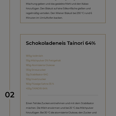
Mischung geben und das gesiebte Mehl und den Kakao
hinzufügen. Den Biskuit auf eine Silikonfläche gießen und
regelmäßig verteilen. Den Wiener Biskuit bei 230 °C rund 6
Minuten im Umluftofen backen.
Schokoladeneis Tainori 64%
1815g Vollmilch
115g Milchpulver 0% Fettgehalt
185g Atomisierte Glukose
130g Streuzucker
12g Stabilisator 64G
155g Invertzucker
160g Flüssige Sahne 35 %
455g TAINORI 64%
Schritt
02
Einen Teil des Zuckers entnehmen und mit dem Stabilisator
mischen. Die Milch erwärmen und bei 25 °C das Milchpulver
hinzufügen. Bei 30 °C die atomisierte Glukose, den Zucker und