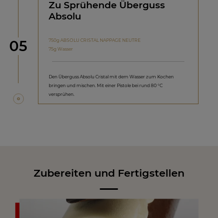
Zu Sprühende Überguss
Absolu
Schritt
750g ABSOLU CRISTAL NAPPAGE NEUTRE
05
75g Wasser
Den Überguss Absolu Cristal mit dem Wasser zum Kochen
bringen und mischen. Mit einer Pistole bei rund 80 °C
versprühen.
Zubereiten und Fertigstellen