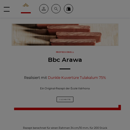
Valrhona - Imaginons le meilleur du chocolat
Mein konto
Suche
Valrhona Collection
Menü
PROFESSIONELL
Bbc Arawa
Realisiert mit
Dunkle Kuvertüre Tulakalum 75%
Ein Original-Rezept der École Valrhona
1 SCHRITTE
Rezept berechnet für einen Rahmen 34 cm/10 mm, für 200 Stück