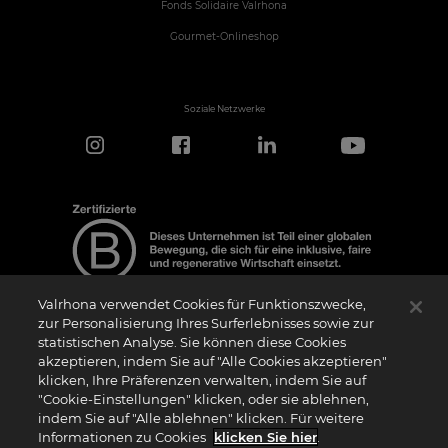
Fonds Solidaire Valrhona
Gourmet-Onlineshop
Soziale Netzwerke
Valrhona verwendet Cookies für Funktionszwecke,
zur Personalisierung Ihres Surferlebnisses sowie zur
statistischen Analyse. Sie können diese Cookies
Hinweis zur Zertifizierung
akzeptieren, indem Sie auf "Alle Cookies akzeptieren"
Das Logo “Certified B Corporation” (bzw. die Versionen in anderen Sprachen, wie
klicken, Ihre Präferenzen verwalten, indem Sie auf
z.B. “Zertifizierte B Corporation”) wird von B Lab, einer privaten Non-Profit-
Organisation, an Unternehmen vergeben, die wie wir das B Impact Assessment
"Cookie-Einstellungen" klicken, oder sie ablehnen,
(“BIA”) erfolgreich abgeschlossen haben und die Anforderungen von B Lab an
indem Sie auf "Alle ablehnen" klicken. Für weitere
soziale und ökologische Leistung, Verantwortung und Transparenz erfüllen. Es wird
darauf hingewiesen, dass B Lab weder eine Konformitätsbewertungsstelle im Sinne
Informationen zu Cookies
klicken Sie hier
.
der Verordnung (EU) Nr. 765/2008 noch eine nationale, europäische oder