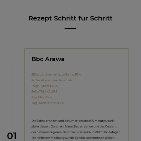
Rezept Schritt für Schritt
Bbc Arawa
580g Ultrahocherhitzte Sahne 35 %
4g Geriebene Limettenschale
170g Glukose DE 60
640g TULAKALUM
45g Alter Rum
70g Tourierbutter 84 %
Die Sahne erhitzen und die Limettenschale 10 Minuten darin
ziehen lassen. Durch ein feines Sieb streichen und das Gewicht
Schritt
der Sahne korrigieren, dann die Glukose bei 75/80 °C hinzufügen.
01
Die Hälfte der Mischung auf die Schokoladenbohnen gießen.