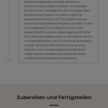
Mithilfe eines Teigschabers vermengen, den Rest der
Sahnemischung hinzufügen und pürieren, bis eine perfekte
Emulsion entsteht. Anschließend den Rum hinzugeben. Wenn
die Ganache eine Temperatur von 35/40 °C erreicht hat,
temperierte Butterwürfel (ca. 18 °C) hinzufügen und erneut
pürieren. Die Ganache bei einer Temperatur von 34/36 °C in einen
zuvor schablonierten 34 x 34 Backrahmen 10 mm hoch
einfüllen. Bei 16/18 °C und einer Luftfeuchtigkeit von 60 % 24 bis
36 Stunden lang kristallisieren lassen. Aus dem Rahmen nehmen,
mit Schokolade bedecken und in 7,5 x 60 mm große Rechtecke
schneiden. Die Ganache-Rechtecke mit dunkler Kuvertüre
überziehen. Sofort ein diagonal geschnittenes Backpapier
auflegen. Nach der Kristallisation die Oberseite der Pralinen
mithilfe eines Pinsels mit Kakaopulver bestreichen.
Zubereiten und Fertigstellen