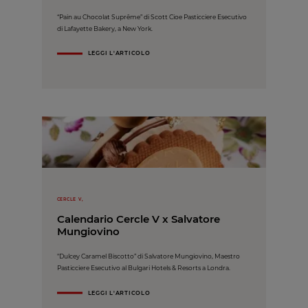
“Pain au Chocolat Suprême” di Scott Cioe Pasticciere Esecutivo
di Lafayette Bakery, a New York.
LEGGI L'ARTICOLO
CERCLE V,
Calendario Cercle V x Salvatore
Mungiovino
"Dulcey Caramel Biscotto” di Salvatore Mungiovino, Maestro
Pasticciere Esecutivo al Bulgari Hotels & Resorts a Londra.
LEGGI L'ARTICOLO