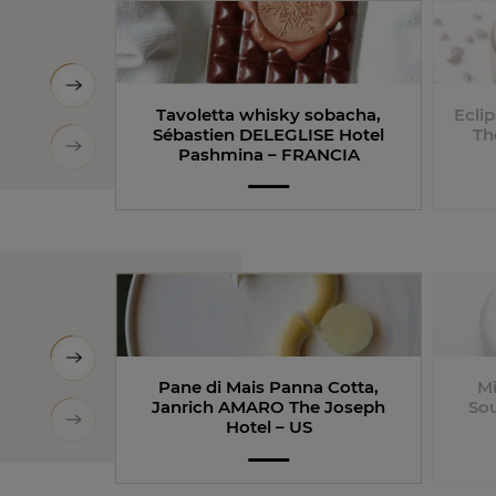
Tavoletta whisky sobacha,
Ecli
Sébastien DELEGLISE Hotel
Th
Pashmina – FRANCIA
Pane di Mais Panna Cotta,
Mi
Janrich AMARO The Joseph
So
Hotel – US