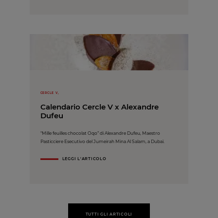
CERCLE V,
Calendario Cercle V x Alexandre
Dufeu
"Mille feuilles chocolat Oqo” di Alexandre Dufeu, Maestro
Pasticciere Esecutivo del Jumeirah Mina Al Salam, a Dubaï.
LEGGI L'ARTICOLO
TUTTI GLI ARTICOLI