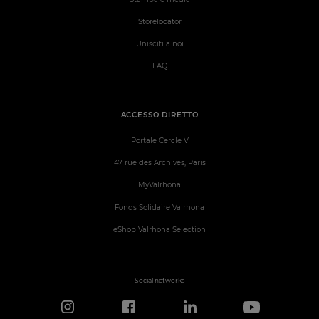
Storelocator
Unisciti a noi
FAQ
ACCESSO DIRETTO
Portale Cercle V
47 rue des Archives, Paris
MyValrhona
Fonds Solidaire Valrhona
eShop Valrhona Selection
Social networks