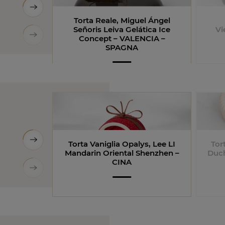
Torta Reale, Miguel Ángel
Señoris Leiva Gelática Ice
Vi
Concept – VALENCIA –
SPAGNA
Torta Vaniglia Opalys, Lee LI
Tor
Mandarin Oriental Shenzhen –
Duc
CINA