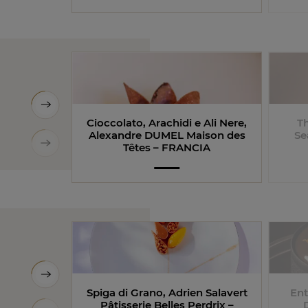
Cioccolato, Arachidi e Ali Nere,
T
Alexandre DUMEL Maison des
Se
Têtes – FRANCIA
Spiga di Grano, Adrien Salavert
Ent
Pâtisserie Belles Perdrix –