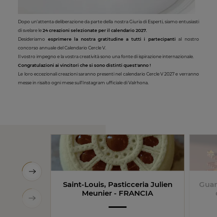
Dopo un'attenta deliberazione da parte della nostra Giuria di Esperti, siamo entusiasti
di svelare le
24 creazioni selezionate per il calendario 2027.​
Desideriamo
esprimere la nostra gratitudine a tutti i partecipanti
al nostro
concorso annuale del Calendario Cercle V.
Il vostro impegno e la vostra creatività sono una fonte di ispirazione internazionale.​
Congratulazioni ai vincitori che si sono distinti quest'anno !
Le loro eccezionali creazioni saranno presenti nel calendario Cercle V 2027 e verranno
messe in risalto ogni mese sull'Instagram ufficiale di Valrhona.
Saint-Louis, Pasticceria Julien
Guan
Meunier - FRANCIA