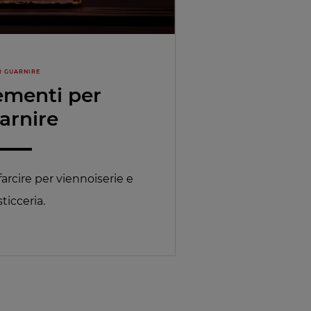
R GUARNIRE
menti per
arnire
farcire per viennoiserie e
ticceria.