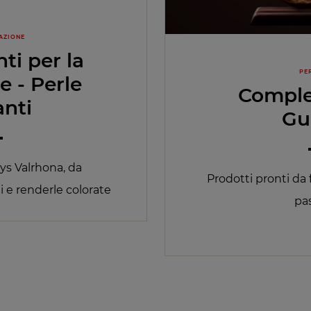
AZIONE
i per la
PE
e - Perle
Comple
anti
Gu
ys Valrhona, da
Prodotti pronti da 
i e renderle colorate
pas