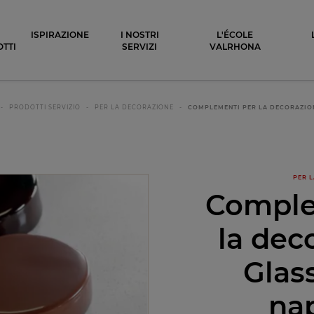
ocolat
ISPIRAZIONE
I NOSTRI
L'ÉCOLE
TTI
SERVIZI
VALRHONA
PRODOTTI SERVIZIO
PER LA DECORAZIONE
COMPLEMENTI PER LA DECORAZION
PER 
Comple
la dec
Glas
na