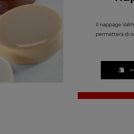
Il nappage Valrh
permetterà di su
A