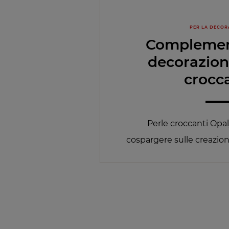
PER LA DECOR
Complement
decorazion
crocc
Perle croccanti Opal
cospargere sulle creazion