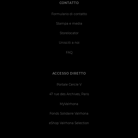
CONTATTO
Formulario di contatto
Stampa e media
Storelocator
Unisciti a noi
FAQ
ACCESSO DIRETTO
Portale Cercle V
47 rue des Archives, Paris
MyValrhona
Fonds Solidaire Valrhona
eShop Valrhona Selection