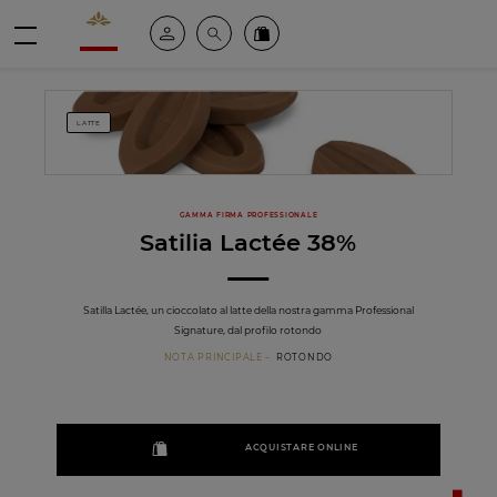
Valrhona - Imaginons le meilleur du chocolat
Il mio account
Cerca
Ordinate i nostri prodotti online
menu
LATTE
GAMMA FIRMA PROFESSIONALE
Satilia Lactée 38%
Satilla Lactée, un cioccolato al latte della nostra gamma Professional
Signature, dal profilo rotondo
NOTA PRINCIPALE
ROTONDO
ACQUISTARE ONLINE