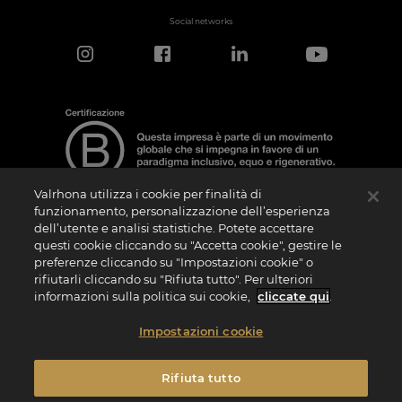
Social networks
Valrhona utilizza i cookie per finalità di
funzionamento, personalizzazione dell’esperienza
dell’utente e analisi statistiche. Potete accettare
Nota sulla Certificazione
questi cookie cliccando su "Accetta cookie", gestire le
La “Certificazione B Corporation” è un logo che viene concesso in licenza da B Lab,
preferenze cliccando su "Impostazioni cookie" o
ente privato no profit, alle aziende che, come la nostra, hanno superato con
rifiutarli cliccando su "Rifiuta tutto". Per ulteriori
successo il B Impact Assessment (“BIA”) e soddisfano quindi i requisiti richiesti da B
Lab in termini di performance sociale e ambientale, responsabilità e trasparenza. Si
informazioni sulla politica sui cookie,
cliccate qui
.
specifica che B Lab non è un organismo di valutazione della conformità ai sensi del
Regolamento (UE) n. 765/2008 o un organismo di normazione nazionale, europeo o
internazionale ai sensi del Regolamento (UE) n. 1025/2012. I criteri del BIA sono
Impostazioni cookie
distinti e autonomi rispetto agli standard armonizzati risultanti dalle norme ISO o di
altri organismi di normazione e non sono ratificati da parte di istituzioni pubbliche
nazionali o europee.
Rifiuta tutto