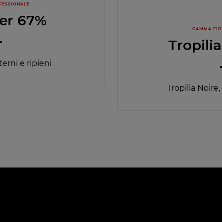
FESSIONALE
er 67%
GAMMA FIR
Tropili
erni e ripieni
Tropilia Noire,