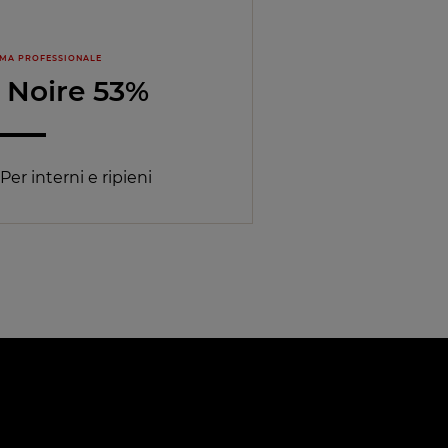
MA PROFESSIONALE
a Noire 53%
 Per interni e ripieni