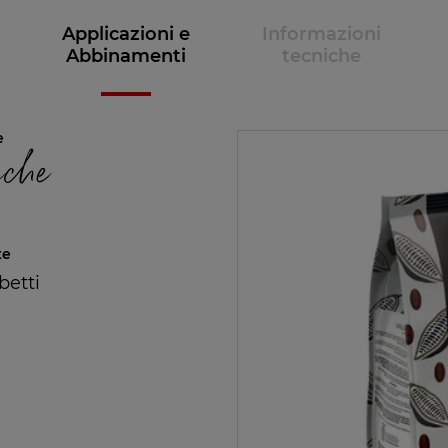
Applicazioni e
Informazioni
Abbinamenti
tecniche
e
ache
te
betti