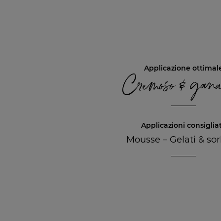
Applicazione ottimal
Cremoso & gan
Applicazioni consiglia
Mousse
–
Gelati & sor