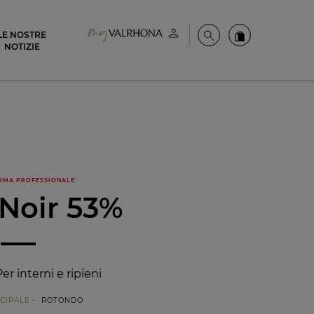
LE NOSTRE
Il mio account
Cerca
Ordinate i nost
NOTIZIE
RMA PROFESSIONALE
 Noir 53%
Per interni e ripieni
CIPALE
ROTONDO