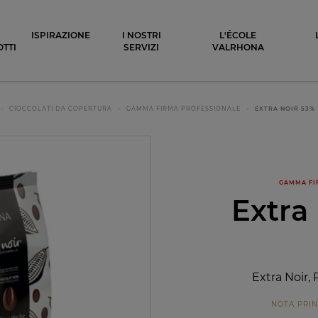
ocolat
ISPIRAZIONE
I NOSTRI
L'ÉCOLE
TTI
SERVIZI
VALRHONA
CIOCCOLATI DA COPERTURA
GAMMA FIRMA PROFESSIONALE
EXTRA NOIR 53%
GAMMA FI
Extra
Extra Noir, 
NOTA PRIN