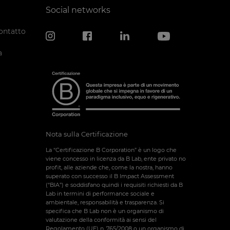
Social networks
ontatto
a
Nota sulla Certificazione
La “Certificazione B Corporation” è un logo che
viene concesso in licenza da B Lab, ente privato no
profit, alle aziende che, come la nostra, hanno
superato con successo il B Impact Assessment
(“BIA”) e soddisfano quindi i requisiti richiesti da B
Lab in termini di performance sociale e
ambientale, responsabilità e trasparenza. Si
specifica che B Lab non è un organismo di
valutazione della conformità ai sensi del
Regolamento (UE) n. 765/2008 o un organismo di