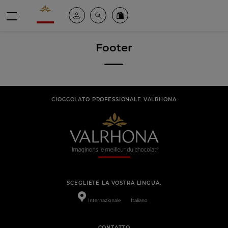
Valrhona - Imaginons le meilleur du chocolat
Il mio account
Cerca
Ordinate i nostri prodotti online
menu
Footer
CIOCCOLATO PROFESSIONALE VALRHONA
SCEGLIETE LA VOSTRA LINGUA.
Internazionale
Italiano
CONTATTO