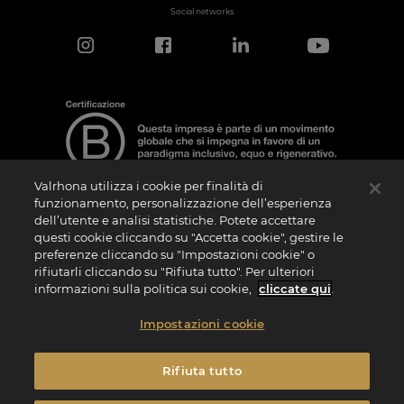
Social networks
Valrhona utilizza i cookie per finalità di
funzionamento, personalizzazione dell’esperienza
dell’utente e analisi statistiche. Potete accettare
Nota sulla Certificazione
questi cookie cliccando su "Accetta cookie", gestire le
La “Certificazione B Corporation” è un logo che viene concesso in licenza da B Lab,
preferenze cliccando su "Impostazioni cookie" o
ente privato no profit, alle aziende che, come la nostra, hanno superato con
rifiutarli cliccando su "Rifiuta tutto". Per ulteriori
successo il B Impact Assessment (“BIA”) e soddisfano quindi i requisiti richiesti da B
Lab in termini di performance sociale e ambientale, responsabilità e trasparenza. Si
informazioni sulla politica sui cookie,
cliccate qui
.
specifica che B Lab non è un organismo di valutazione della conformità ai sensi del
Regolamento (UE) n. 765/2008 o un organismo di normazione nazionale, europeo o
internazionale ai sensi del Regolamento (UE) n. 1025/2012. I criteri del BIA sono
Impostazioni cookie
distinti e autonomi rispetto agli standard armonizzati risultanti dalle norme ISO o di
altri organismi di normazione e non sono ratificati da parte di istituzioni pubbliche
nazionali o europee.
Rifiuta tutto