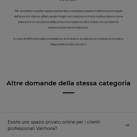
Per accedere a questo spazio personale, è necessario essere il referente principale
dell’account cliente, effettuando il login con indirizzo e-mail e codice cliente come
password. In occasione della prima connessione, sarà chiesto di cambiare la
password per personalizzarla.
In caso di difficoltà nella connessione, la invitiamo a utilizzare il modulo di contatto
disponibile sul sito Cercle V.
Altre domande della stessa categoria
Esiste uno spazio privato online per i clienti
professionali Valrhona?