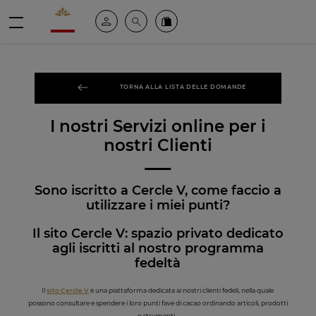
Valrhona - Imaginons le meilleur du chocolat
Il mio account
Cerca
Ordinate i nostri prodotti online
menu
TORNA ALLA LISTA DELLE DOMANDE
I nostri Servizi online per i
nostri Clienti
Sono iscritto a Cercle V, come faccio a
utilizzare i miei punti?
Il sito Cercle V: spazio privato dedicato
agli iscritti al nostro programma
fedeltà
Il
sito Cercle V
è una piattaforma dedicata ai nostri clienti fedeli, nella quale
possono consultare e spendere i loro punti fave di cacao ordinando articoli, prodotti
o strumenti.