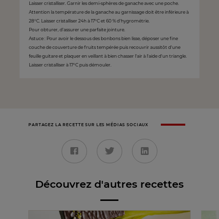
Laisser cristalliser. Garnir les demi-sphères de ganache avec une poche.
Attention la température de la ganache au garnissage doit être inférieure à
28°C. Laisser cristalliser 24h à 17°C et 60 % d'hygrométrie.
Pour obturer, d'assurer une parfaite jointure.
Astuce : Pour avoir le dessous des bonbons bien lisse, déposer une fine
couche de couverture de fruits tempérée puis recouvrir aussitôt d'une
feuille guitare et plaquer en veillant à bien chasser l'air à l'aide d'un triangle.
Laisser cristalliser à 17°C puis démouler.
PARTAGEZ LA RECETTE SUR LES MÉDIAS SOCIAUX
Découvrez d'autres recettes