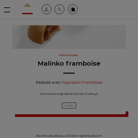
Valrhona - Imaginons le meilleur du chocolat
Espace client
Recherche
Commandez en ligne
menu
PROFESSIONNEL
Malinko framboise
Réalisée avec
Inspiration Framboise
Une recette originale de Romain Grzelczyk
1 ÉTAPE
Recette calculée pour 240 demi-sphères de 3 cm