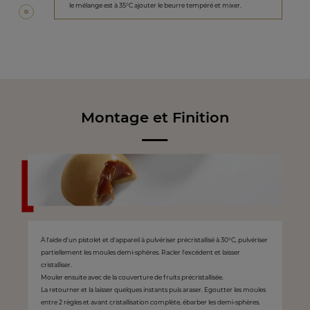
le mélange est à 35°C ajouter le beurre tempéré et mixer.
Montage et Finition
À l'aide d'un pistolet et d'appareil à pulvériser précristallisé à 30°C, pulvériser
partiellement les moules demi-sphères. Racler l'excédent et laisser
cristalliser.
Mouler ensuite avec de la couverture de fruits précristallisée.
La retourner et la laisser quelques instants puis araser. Egoutter les moules
entre 2 règles et avant cristallisation complète, ébarber les demi-sphères.