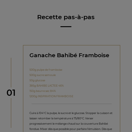
Recette pas-à-pas
Ganache Bahibé Framboise
500g pulpe de framboise
500g sucre semoule
50g glucose
385g BAHIBE LACTEE 46%
étape
01
150g beurre sec 84%
1200g INSPIRATION FRAMBOISE
Cuire à 104°C la pulpe, le sucre et le glucose. Stopper la cuisson et
laisser retomber la température à 75/80°C. Verser
progressivement le mélange chaud sur la couverture Bahibé
fondue. Mixer dès que possible pour parfaire l'émulsion. Dès que