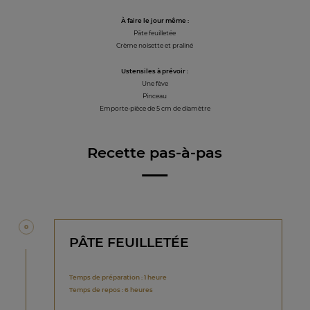
À faire le jour même :
Pâte feuilletée
Crème noisette et praliné
Ustensiles à prévoir :
Une fève
Pinceau
Emporte-pièce de 5 cm de diamètre
Recette pas-à-pas
PÂTE FEUILLETÉE
Temps de préparation : 1 heure
Temps de repos : 6 heures