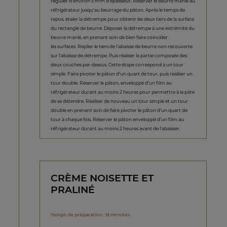
régulier d’environ 5 mm d’épaisseur. Réserver le beurre manié au
réfrigérateur jusqu’au beurrage du pâton. Après le temps de
repos, étaler la détrempe pour obtenir les deux tiers de la surface
du rectangle de beurre. Déposer la détrempe à une extrémité du
beurre manié, en prenant soin de bien faire coïncider
les surfaces. Replier le tiers de l’abaisse de beurre non recouverte
sur l’abaisse de détrempe. Puis réaliser la partie composée des
deux couches par-dessus. Cette étape correspond à un tour
simple. Faire pivoter le pâton d’un quart de tour, puis réaliser un
tour double. Réserver le pâton, enveloppé d’un film au
réfrigérateur durant au moins 2 heures pour permettre à la pâte
de se détendre. Réaliser de nouveau un tour simple et un tour
double en prenant soin de faire pivoter le pâton d’un quart de
tour à chaque fois. Réserver le pâton enveloppé d’un film au
réfrigérateur durant au moins 2 heures avant de l’abaisser.
CRÈME NOISETTE ET
PRALINÉ
Temps de préparation : 15 minutes