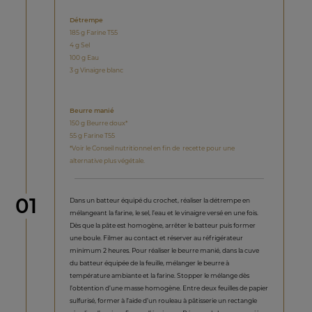
Détrempe
185 g Farine T55
4 g Sel
100 g Eau
3 g Vinaigre blanc
Beurre manié
150 g Beurre doux*
55 g Farine T55
*Voir le Conseil nutritionnel en fin de recette pour une
alternative plus végétale.
étape
01
Dans un batteur équipé du crochet, réaliser la détrempe en
mélangeant la farine, le sel, l’eau et le vinaigre versé en une fois.
Dès que la pâte est homogène, arrêter le batteur puis former
une boule. Filmer au contact et réserver au réfrigérateur
minimum 2 heures. Pour réaliser le beurre manié, dans la cuve
du batteur équipée de la feuille, mélanger le beurre à
température ambiante et la farine. Stopper le mélange dès
l’obtention d’une masse homogène. Entre deux feuilles de papier
sulfurisé, former à l’aide d’un rouleau à pâtisserie un rectangle