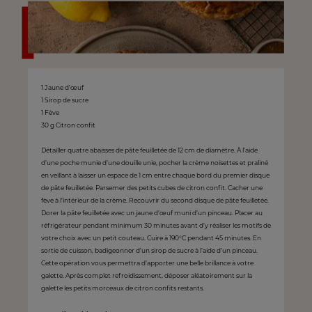
1 Jaune d’œuf
1 Sirop de sucre
1 Fève
30 g Citron confit
Détailler quatre abaisses de pâte feuilletée de 12 cm de diamètre. À l’aide
d’une poche munie d’une douille unie, pocher la crème noisettes et praliné
en veillant à laisser un espace de 1 cm entre chaque bord du premier disque
de pâte feuilletée. Parsemer des petits cubes de citron confit. Cacher une
fève à l’intérieur de la crème. Recouvrir du second disque de pâte feuilletée.
Dorer la pâte feuilletée avec un jaune d’œuf muni d’un pinceau. Placer au
réfrigérateur pendant minimum 30 minutes avant d’y réaliser les motifs de
votre choix avec un petit couteau. Cuire à 190°C pendant 45 minutes. En
sortie de cuisson, badigeonner d’un sirop de sucre à l’aide d’un pinceau.
Cette opération vous permettra d’apporter une belle brillance à votre
galette. Après complet refroidissement, déposer aléatoirement sur la
galette les petits morceaux de citron confits restants.