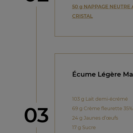
50 g NAPPAGE NEUTRE
CRISTAL
Écume Légère Ma
103 g Lait demi-écrémé
étape
03
69 g Crème fleurette 35%
24 g Jaunes d’œufs
17 g Sucre