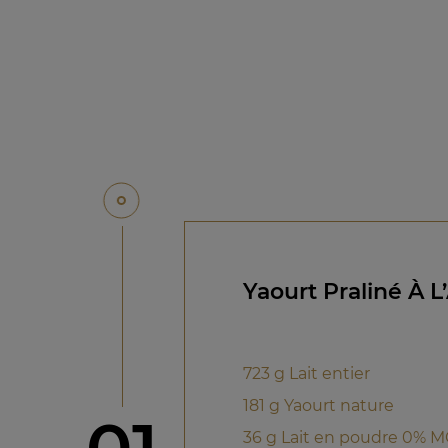
Yaourt Praliné À 
723 g Lait entier
181 g Yaourt nature
étape
36 g Lait en poudre 0% 