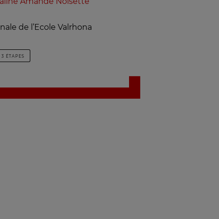
aliné Amande Noisette
nale de l’Ecole Valrhona
3 ÉTAPES