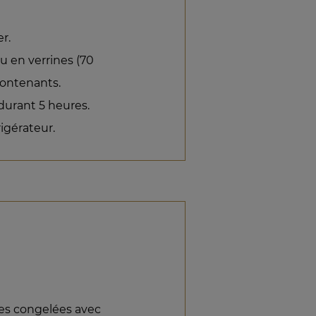
er.
u en verrines (70
 contenants.
durant 5 heures.
rigérateur.
lles congelées avec