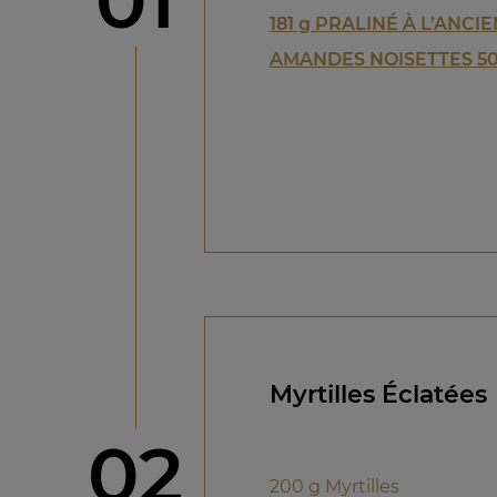
01
181 g PRALINÉ À L’ANCI
AMANDES NOISETTES 5
Myrtilles Éclatées
étape
02
200 g Myrtilles