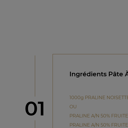
Ingrédients Pâte À
1000g PRALINE NOISETT
étape
01
OU
PRALINE A/N 50% FRUIT
PRALINE A/N 50% FRUIT