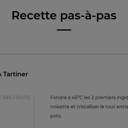
Recette pas-à-pas
 Tartiner
E 66% FRUITE
Fondre à 45°C les 2 premiers ingré
noisette et cristalliser le tout ent
E
pots.
E