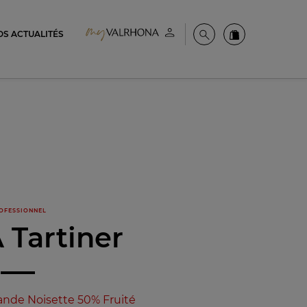
OS ACTUALITÉS
Espace client
Recherche
Commandez en
OFESSIONNEL
 Tartiner
nde Noisette 50% Fruité