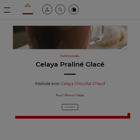
Valrhona - Imaginons le meilleur du chocolat
Espace client
Recherche
Commandez en ligne
menu
PROFESSIONNEL
Celaya Praliné Glacé
Réalisée avec
Celaya Chocolat Chaud
Pour 1 litre ou 1 tasse
2 ÉTAPES