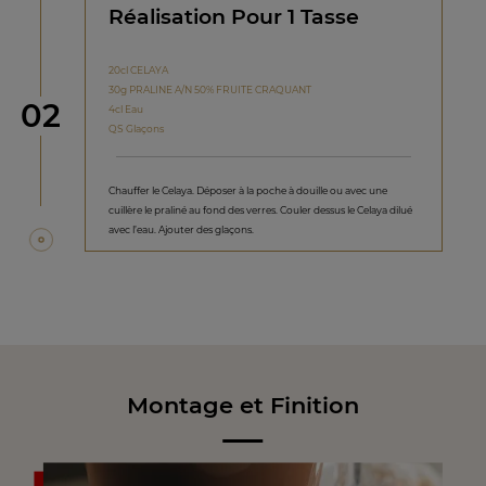
Réalisation Pour 1 Tasse
20cl CELAYA
30g PRALINE A/N 50% FRUITE CRAQUANT
étape
02
4cl Eau
QS Glaçons
Chauffer le Celaya. Déposer à la poche à douille ou avec une
cuillère le praliné au fond des verres. Couler dessus le Celaya dilué
avec l’eau. Ajouter des glaçons.
Montage et Finition