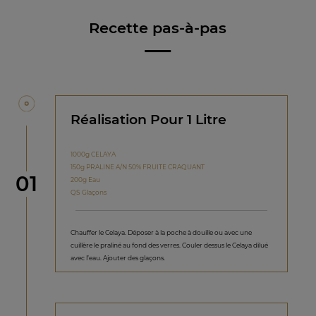
Recette pas-à-pas
Réalisation Pour 1 Litre
1000g CELAYA
150g PRALINE A/N 50% FRUITE CRAQUANT
étape
01
200g Eau
QS Glaçons
Chauffer le Celaya. Déposer à la poche à douille ou avec une
cuillère le praliné au fond des verres. Couler dessus le Celaya dilué
avec l’eau. Ajouter des glaçons.