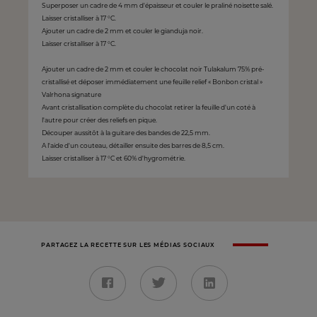
Superposer un cadre de 4 mm d'épaisseur et couler le praliné noisette salé.
Laisser cristalliser à 17 °C.
Ajouter un cadre de 2 mm et couler le gianduja noir.
Laisser cristalliser à 17 °C.
Ajouter un cadre de 2 mm et couler le chocolat noir Tulakalum 75% pré-
cristallisé et déposer immédiatement une feuille relief « Bonbon cristal »
Valrhona signature
Avant cristallisation complète du chocolat retirer la feuille d'un coté à
l'autre pour créer des reliefs en pique.
Découper aussitôt à la guitare des bandes de 22,5 mm.
A l'aide d'un couteau, détailler ensuite des barres de 8,5 cm.
Laisser cristalliser à 17 °C et 60% d'hygrométrie.
PARTAGEZ LA RECETTE SUR LES MÉDIAS SOCIAUX