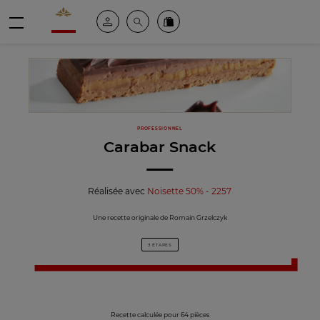
Valrhona - Imaginons le meilleur du chocolat
Espace client
Recherche
Commandez en ligne
menu
PROFESSIONNEL
Carabar Snack
Réalisée avec
Noisette 50% - 2257
Une recette originale de Romain Grzelczyk
3 ÉTAPES
Recette calculée pour 64 pièces