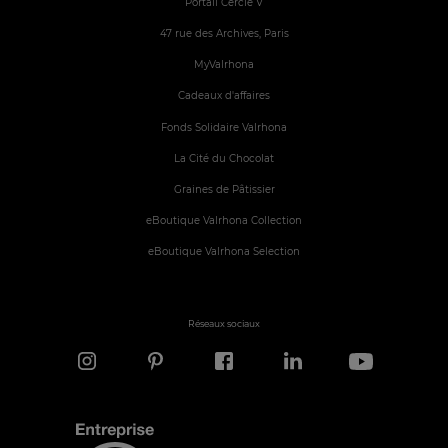
Portail Cercle V
47 rue des Archives, Paris
MyValrhona
Cadeaux d'affaires
Fonds Solidaire Valrhona
La Cité du Chocolat
Graines de Pâtissier
eBoutique Valrhona Collection
eBoutique Valrhona Selection
Réseaux sociaux