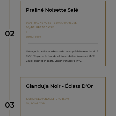
Praliné Noisette Salé
800g PRALINE NOISETTE 50% CARAMELISE
80g BEURRE DE CACAO
étape
02
1
5g fleur de sel
Mélanger le praliné et le beurre de cacao préalablement fondu à
45/50 °C, ajouter la fleur de sel. Pré-cristalliser la masse à 26 °C.
Couler aussitôt en cadre. Laisser cristalliser à 17 °C.
Gianduja Noir - Éclats D'Or
330g GIANDUJA NOISETTE NOIR 34%
étape
03
20g ECLAT D'OR