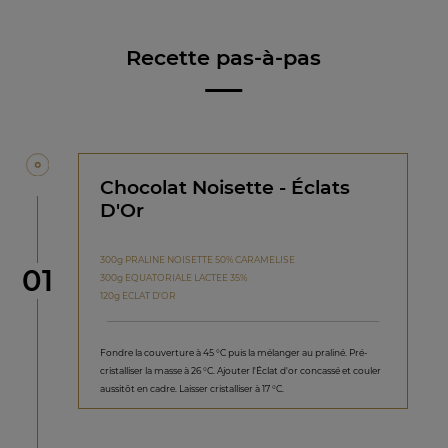
Recette pas-à-pas
Chocolat Noisette - Éclats
D'Or
300g PRALINE NOISETTE 50% CARAMELISE
étape
01
300g EQUATORIALE LACTEE 35%
120g ECLAT D'OR
Fondre la couverture à 45 °C puis la mélanger au praliné. Pré-
cristalliser la masse à 26 °C. Ajouter l'Éclat d'or concassé et couler
aussitôt en cadre. Laisser cristalliser à 17 °C.