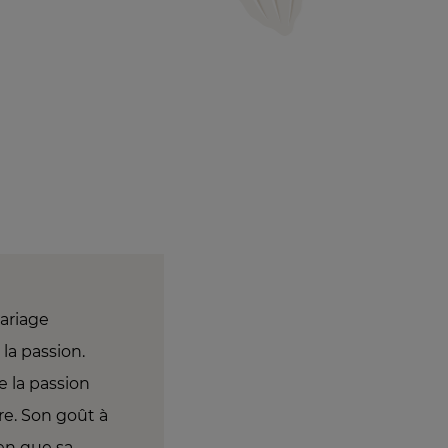
mariage
la passion.
e la passion
ire. Son goût à
ien que sa