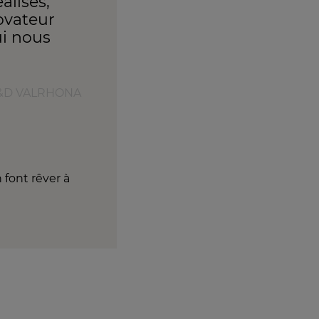
alisés,
novateur
i nous
 R&D VALRHONA
 font rêver à