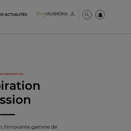
OS ACTUALITÉS
Espace client
Recherche
Commandez en
E INSPIRATION
iration
ssion
on, l'innovante gamme de