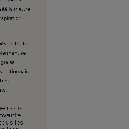
haité la mettre
nspiration
rmés de toute
 viennent se
lgré sa
évolutionnaire
très
ôme.
que nous
novante
tous les