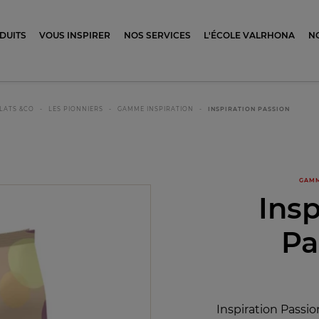
ocolat
DUITS
VOUS INSPIRER
NOS SERVICES
L'ÉCOLE VALRHONA
N
LATS &CO
LES PIONNIERS
GAMME INSPIRATION
INSPIRATION PASSION
GAMM
Insp
Pa
Inspiration Passi