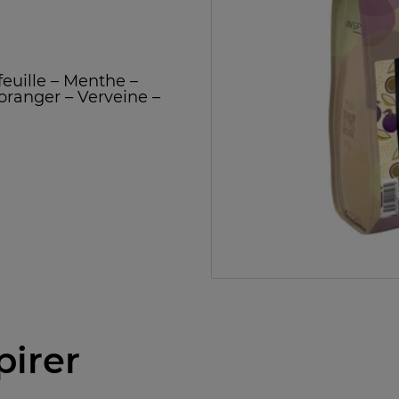
euille
–
Menthe
–
'oranger
–
Verveine
–
n
pirer