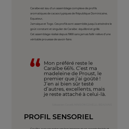
Caraïbe est issu d’un assemblage complexe de profils
aromatiques de cacaos typiques de République Dominicaine,
Equateur,
Jamaïque et Togo. Ces profils sont assemblés jusqu’à atteindre le
goût constant et singulier de Caraïbe : équilibré et grillé.
Cet assemblage réalisé depuis 1988 sans jamais faillir relève d’une
véritable prouesse de savoir-faire.
Mon préféré reste le
Caraïbe 66%. C’est ma
madeleine de Proust, le
premier que j’ai goûté !
J’en ai bien sûr testé
d’autres, excellents, mais
je reste attaché à celui-là.
Sébastien Covelli, MAISON COVELLI, BEAUVAIS
PROFIL SENSORIEL
Caraïbe, avec ses notes amères intenses et ses accents boisés et