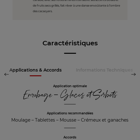
de fruits secs grillés, fait rêver à une danse envoûtante à l’ombre
des cacaoyers.
Caractéristiques
Applications & Accords
Informations Techniques
Application optimale
Enrobage – Glaces et Sorbets
Applications recommandées
Moulage
–
Tablettes
–
Mousse
–
Crémeux et ganaches
Accords