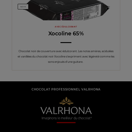
NOIR
AVEC ÉDULCORANT
Xocoline 65%
Chocolat noir de couverture avec édulcorant. Les notes amères, acidulées
et vanillées du chocolat noir Xocoline s'expriment avec légèreté comme les
sons enjoués d'une guitare.
CHOCOLAT PROFESSIONNEL VALRHONA