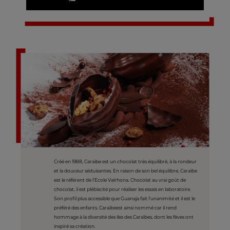
Créé en 1988, Caraïbe est un chocolat très équilibré, à la rondeur
et la douceur séduisantes. En raison de son bel équilibre, Caraïbe
est le référent de l’Ecole Valrhona. Chocolat au vrai goût de
chocolat, il est plébiscité pour réaliser les essais en laboratoire.
Son profil plus accessible que Guanaja fait l’unanimité et il est le
préféré des enfants. Caraïbeest ainsi nommé car il rend
hommage à la diversité des îles des Caraïbes, dont les fèves ont
inspiré sa création.