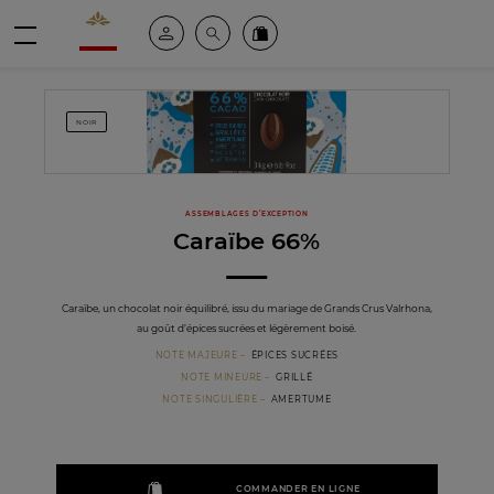
Valrhona - Imaginons le meilleur du chocolat
Espace client
Recherche
Commandez en ligne
menu
NOIR
ASSEMBLAGES D’EXCEPTION
Caraïbe 66%
Caraïbe, un chocolat noir équilibré, issu du mariage de Grands Crus Valrhona,
au goût d’épices sucrées et légèrement boisé.
NOTE MAJEURE
ÉPICES SUCRÉES
NOTE MINEURE
GRILLÉ
NOTE SINGULIÈRE
AMERTUME
COMMANDER EN LIGNE