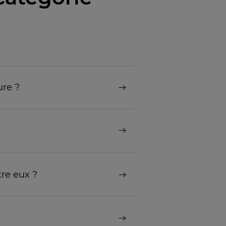
ure ?
tre eux ?