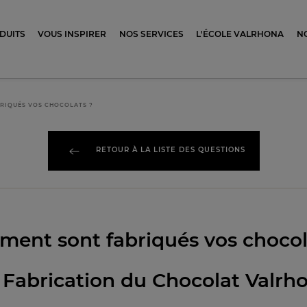
ocolat
DUITS
VOUS INSPIRER
NOS SERVICES
L'ÉCOLE VALRHONA
N
RIQUÉS VOS CHOCOLATS ?
RETOUR À LA LISTE DES QUESTIONS
ent sont fabriqués vos chocol
 Fabrication du Chocolat Valrh