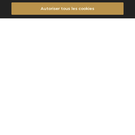
Autoriser tous les cookies
Filtrer
FILTRER
Filtrer
Type de produits
GANACHE
Type d'intérieur
LES PROMESSES
Promesses
Saisonnalité
Des bonbons de chocolat d’une grande finesse, véritables reflets du savoir-
faire artisanal centenaire de Valrhona.