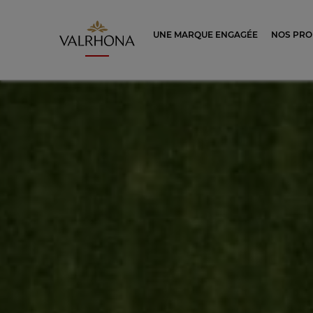
Valrhona - Imaginons le meilleur du ch
UNE MARQUE ENGAGÉE
NOS PRO