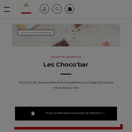
Valrhona - Imaginons le meilleur du chocolat
Espace client
Recherche
Commandez en ligne
menu
PÂTE D'AMANDES/CÉRÉALES
COLLECTION GRIGNOTAGE
Les Choco'bar
Les Choco’bar, des bouchées au format généreux pour grignoter à toute
heure de la journée
PLUS D'INFORMATION SUR CE PRODUIT ?