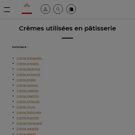
Valrhona - Imaginons le meilleur du chocolat
Espace client
Recherche
Commandez en ligne
menu
Crèmes utilisées en pâtisserie
Sommaire :
Crème d'amandes
Crème anglaise
Crème bavaroise
Crème au buerre
Crème brûlée
Crème caramel
Crème catalane
Crème chantilly
Crème Chiboust
Crème citron
Crème diplomate
Crème fouettée
Crème frangipane
Crème ganache
Crème glacée