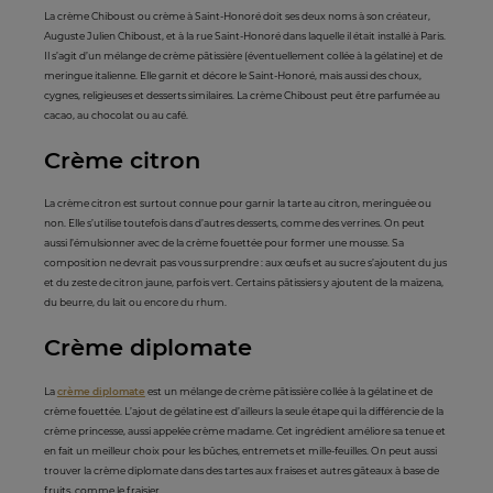
La crème Chiboust ou crème à Saint-Honoré doit ses deux noms à son créateur,
Auguste Julien Chiboust, et à la rue Saint-Honoré dans laquelle il était installé à Paris.
Il s’agit d’un mélange de crème pâtissière (éventuellement collée à la gélatine) et de
meringue italienne. Elle garnit et décore le Saint-Honoré, mais aussi des choux,
cygnes, religieuses et desserts similaires. La crème Chiboust peut être parfumée au
cacao, au chocolat ou au café.
Crème citron
La crème citron est surtout connue pour garnir la tarte au citron, meringuée ou
non. Elle s’utilise toutefois dans d’autres desserts, comme des verrines. On peut
aussi l’émulsionner avec de la crème fouettée pour former une mousse. Sa
composition ne devrait pas vous surprendre : aux œufs et au sucre s’ajoutent du jus
et du zeste de citron jaune, parfois vert. Certains pâtissiers y ajoutent de la maïzena,
du beurre, du lait ou encore du rhum.
Crème diplomate
La
crème diplomate
est un mélange de crème pâtissière collée à la gélatine et de
crème fouettée. L’ajout de gélatine est d’ailleurs la seule étape qui la différencie de la
crème princesse, aussi appelée crème madame. Cet ingrédient améliore sa tenue et
en fait un meilleur choix pour les bûches, entremets et mille-feuilles. On peut aussi
trouver la crème diplomate dans des tartes aux fraises et autres gâteaux à base de
fruits, comme le fraisier.