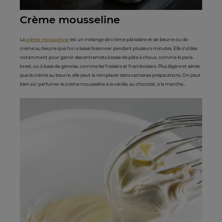
Crème mousseline
La
crème mousseline
est un mélange de crème pâtissière et de beurre ou de
crème au beurre que l’on a laissé foisonner pendant plusieurs minutes. Elle s’utilise
notamment pour garnir des entremets à base de pâte à choux, comme le paris-
brest, ou à base de génoise, comme les fraisiers et framboisiers. Plus légère et aérée
que la crème au beurre, elle peut la remplacer dans certaines préparations. On peut
bien sûr parfumer la crème mousseline à la vanille, au chocolat, à la menthe…