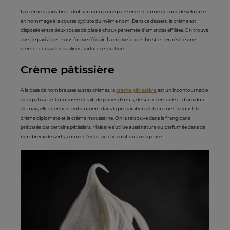
La crème à paris-brest doit son nom à une pâtisserie en forme de roue de vélo créé
en hommage à la course cycliste du même nom. Dans ce dessert, la crème est
disposée entre deux roues de pâte à choux parsemée d’amandes effilées. On trouve
aussi le paris-brest sous forme d’éclair. La crème à paris-brest est en réalité une
crème mousseline pralinée parfumée au rhum.
Crème pâtissière
À la base de nombreuses autres crèmes, la
crème pâtissière
est un incontournable
de la pâtisserie. Composée de lait, de jaunes d’œufs, de sucre semoule et d’amidon
de maïs, elle intervient notamment dans la préparation de la crème Chiboust, la
crème diplomate et la crème mousseline. On la retrouve dans la frangipane
préparée par certains pâtissiers. Mais elle s’utilise aussi nature ou parfumée dans de
nombreux desserts, comme l’éclair au chocolat ou la religieuse.