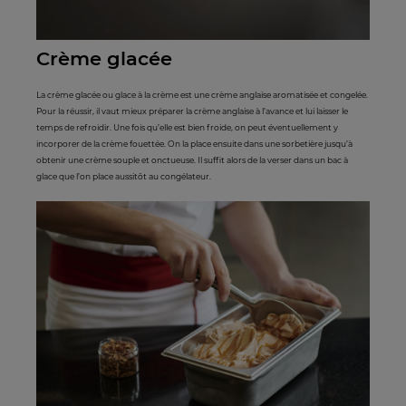
Crème glacée
La crème glacée ou glace à la crème est une crème anglaise aromatisée et congelée.
Pour la réussir, il vaut mieux préparer la crème anglaise à l’avance et lui laisser le
temps de refroidir. Une fois qu’elle est bien froide, on peut éventuellement y
incorporer de la crème fouettée. On la place ensuite dans une sorbetière jusqu’à
obtenir une crème souple et onctueuse. Il suffit alors de la verser dans un bac à
glace que l’on place aussitôt au congélateur.