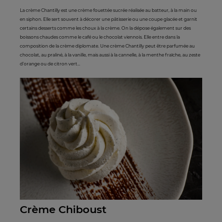
La crème Chantilly est une crème fouettée sucrée réalisée au batteur, à la main ou
en siphon. Elle sert souvent à décorer une pâtisserie ou une coupe glacée et garnit
certains desserts comme les choux à la crème. On la dépose également sur des
boissons chaudes comme le café ou le chocolat viennois. Elle entre dans la
composition de la crème diplomate. Une crème Chantilly peut être parfumée au
chocolat, au praliné, à la vanille, mais aussi à la cannelle, à la menthe fraîche, au zeste
d’orange ou de citron vert…
Crème Chiboust