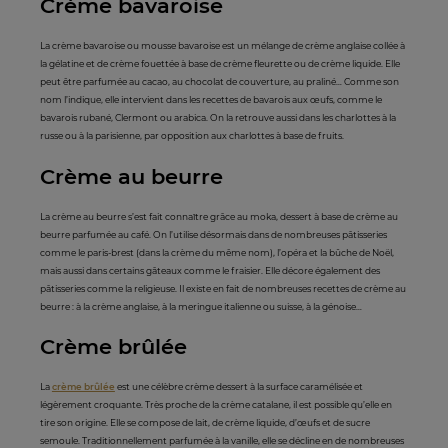
Crème bavaroise
La crème bavaroise ou mousse bavaroise est un mélange de crème anglaise collée à
la gélatine et de crème fouettée à base de crème fleurette ou de crème liquide. Elle
peut être parfumée au cacao, au chocolat de couverture, au praliné… Comme son
nom l’indique, elle intervient dans les recettes de bavarois aux œufs, comme le
bavarois rubané, Clermont ou arabica. On la retrouve aussi dans les charlottes à la
russe ou à la parisienne, par opposition aux charlottes à base de fruits.
Crème au beurre
La crème au beurre s’est fait connaître grâce au moka, dessert à base de crème au
beurre parfumée au café. On l’utilise désormais dans de nombreuses pâtisseries
comme le paris-brest (dans la crème du même nom), l’opéra et la bûche de Noël,
mais aussi dans certains gâteaux comme le fraisier. Elle décore également des
pâtisseries comme la religieuse. Il existe en fait de nombreuses recettes de crème au
beurre : à la crème anglaise, à la meringue italienne ou suisse, à la génoise…
Crème brûlée
La
crème brûlée
est une célèbre crème dessert à la surface caramélisée et
légèrement croquante. Très proche de la crème catalane, il est possible qu’elle en
tire son origine. Elle se compose de lait, de crème liquide, d’œufs et de sucre
semoule. Traditionnellement parfumée à la vanille, elle se décline en de nombreuses