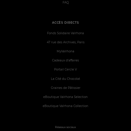
FAQ
ACCÈS DIRECTS
Fonds Solidaire Valrhona
47 rue des Archives, Paris
MyValrhona
Cadeaux d'affaires
Portail Cercle V
La Cité du Chocolat
Graines de Pâtissier
eBoutique Valrhona Selection
eBoutique Valrhona Collection
Réseaux sociaux