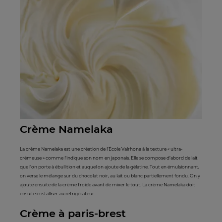
Crème Namelaka
La crème Namelaka est une création de l’École Valrhona à la texture « ultra-
crémeuse » comme l’indique son nom en japonais. Elle se compose d’abord de lait
que l’on porte à ébullition et auquel on ajoute de la gélatine. Tout en émulsionnant,
on verse le mélange sur du chocolat noir, au lait ou blanc partiellement fondu. On y
ajoute ensuite de la crème froide avant de mixer le tout. La crème Namelaka doit
ensuite cristalliser au réfrigérateur.
Crème à paris-brest