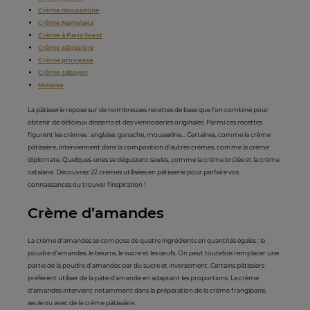
Crème mousseline
Crème Namelaka
Crème à Paris-brest
Crème pâtissière
Crème princesse
Crème sabayon
Mousse
La pâtisserie repose sur de nombreuses recettes de base que l’on combine pour
obtenir de délicieux desserts et des viennoiseries originales. Parmi ces recettes
figurent les crèmes : anglaise, ganache, mousseline… Certaines, comme la crème
pâtissière, interviennent dans la composition d’autres crèmes, comme la crème
diplomate. Quelques-unes se dégustent seules, comme la crème brûlée et la crème
catalane. Découvrez 22 crèmes utilisées en pâtisserie pour parfaire vos
connaissances ou trouver l’inspiration !
Crème d’amandes
La crème d’amandes se compose de quatre ingrédients en quantités égales : la
poudre d’amandes, le beurre, le sucre et les œufs. On peut toutefois remplacer une
partie de la poudre d’amandes par du sucre et inversement. Certains pâtissiers
préfèrent utiliser de la pâte d’amande en adaptant les proportions. La crème
d’amandes intervient notamment dans la préparation de la crème frangipane,
seule ou avec de la crème pâtissière.