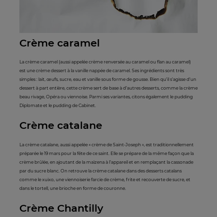
Crème caramel
La crème caramel (aussi appelée crème renversée au caramel ou flan au caramel)
est une crème dessert à la vanille nappée de caramel. Ses ingrédients sont très
simples : lait, œufs, sucre, eau et vanille sous forme de gousse. Bien qu’il s’agisse d’un
dessert à part entière, cette crème sert de base à d’autres desserts, comme la crème
beau rivage, Opéra ou viennoise. Parmi ses variantes, citons également le pudding
Diplomate et le pudding de Cabinet.
Crème catalane
La crème catalane, aussi appelée « crème de Saint-Joseph », est traditionnellement
préparée le 19 mars pour la fête de ce saint. Elle se prépare de la même façon que la
crème brûlée, en ajoutant de la maïzena à l’appareil et en remplaçant la cassonade
par du sucre blanc. On retrouve la crème catalane dans des desserts catalans
comme le xuixo, une viennoiserie farcie de crème, frite et recouverte de sucre, et
dans le tortell, une brioche en forme de couronne.
Crème Chantilly