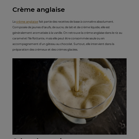
Crème anglaise
La
crème anglaise
fait partie des recettes de base à connaître absolument.
Composée de jaunes d’œufs, de sucre, de lait et de crème liquide, elle est
généralement aromatisée à la vanille. On retrouve la crème anglaise dans le riz au
caramel et l’île flottante, mais elle peut être consommée seule ou en
accompagnement d’un gâteau au chocolat. Surtout, elle intervient dans la
préparation des crémeux et des crèmes glacées.