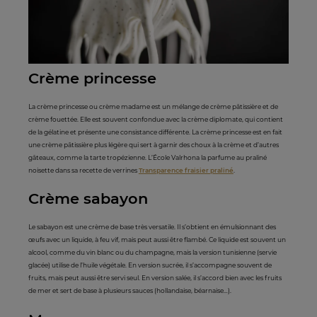
Crème princesse
La crème princesse ou crème madame est un mélange de crème pâtissière et de
crème fouettée. Elle est souvent confondue avec la crème diplomate, qui contient
de la gélatine et présente une consistance différente. La crème princesse est en fait
une crème pâtissière plus légère qui sert à garnir des choux à la crème et d’autres
gâteaux, comme la tarte tropézienne. L’École Valrhona la parfume au praliné
noisette dans sa recette de verrines
Transparence fraisier praliné
.
Crème sabayon
Le sabayon est une crème de base très versatile. Il s’obtient en émulsionnant des
œufs avec un liquide, à feu vif, mais peut aussi être flambé. Ce liquide est souvent un
alcool, comme du vin blanc ou du champagne, mais la version tunisienne (servie
glacée) utilise de l’huile végétale. En version sucrée, il s’accompagne souvent de
fruits, mais peut aussi être servi seul. En version salée, il s’accord bien avec les fruits
de mer et sert de base à plusieurs sauces (hollandaise, béarnaise…).