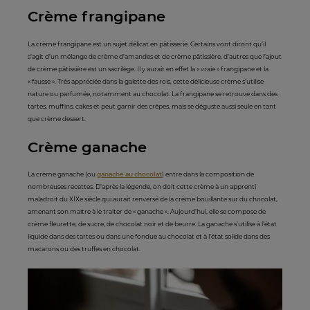
Crème frangipane
La crème frangipane est un sujet délicat en pâtisserie. Certains vont diront qu’il
s’agit d’un mélange de crème d’amandes et de crème pâtissière, d’autres que l’ajout
de crème pâtissière est un sacrilège. Il y aurait en effet la « vraie » frangipane et la
« fausse ». Très appréciée dans la galette des rois, cette délicieuse crème s’utilise
nature ou parfumée, notamment au chocolat. La frangipane se retrouve dans des
tartes, muffins, cakes et peut garnir des crêpes, mais se déguste aussi seule en tant
que crème dessert.
Crème ganache
La crème ganache (ou
ganache au chocolat
) entre dans la composition de
nombreuses recettes. D’après la légende, on doit cette crème à un apprenti
maladroit du XIXe siècle qui aurait renversé de la crème bouillante sur du chocolat,
amenant son maître à le traiter de « ganache ». Aujourd’hui, elle se compose de
crème fleurette, de sucre, de chocolat noir et de beurre. La ganache s’utilise à l’état
liquide dans des tartes ou dans une fondue au chocolat et à l’état solide dans des
macarons ou des truffes en chocolat.