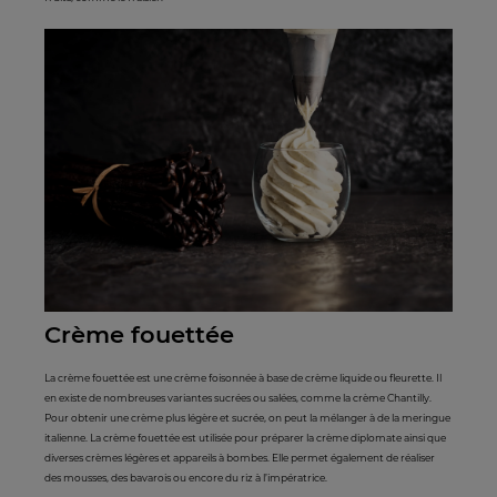
Crème fouettée
La crème fouettée est une crème foisonnée à base de crème liquide ou fleurette. Il
en existe de nombreuses variantes sucrées ou salées, comme la crème Chantilly.
Pour obtenir une crème plus légère et sucrée, on peut la mélanger à de la meringue
italienne. La crème fouettée est utilisée pour préparer la crème diplomate ainsi que
diverses crèmes légères et appareils à bombes. Elle permet également de réaliser
des mousses, des bavarois ou encore du riz à l’impératrice.