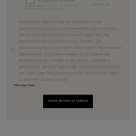
VALRHONA SAS führt als Verantwortlicher der
Datenverarbeitung ein Datenverarbeitungsmodell ein,
das die Verwaltung von Kundenanfragen über das
entsprechende Kontaktformular vorsieht. Die
Verarbeitung beruht auf dem berechtigten Interesse von
Valrhona SAS. Ihre Daten werden für die Dauer der
Bearbeitung der Anfrage in der aktiven Datenbank
gespeichert, danach 1 Jahr in der Zwischenarchivierung.
Um mehr über Ihre Rechte und den Schutz Ihrer Daten
zu erfahren, klicken Sie hier.
*Pflichtige Felder
MEINE NACHRICHT SENDEN