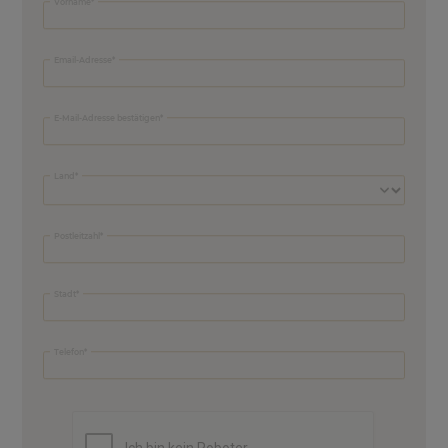
Vorname
Email-Adresse
E-Mail-Adresse bestätigen
Land
Postleitzahl
Stadt
Telefon