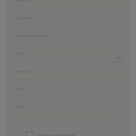
Vorname
Email-Adresse
E-Mail-Adresse bestätigen
Land
Postleitzahl
Stadt
Telefon