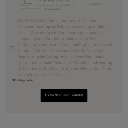
VALRHONA SAS führt als Verantwortlicher der
Datenverarbeitung ein Datenverarbeitungsmodell ein,
das die Verwaltung von Kundenanfragen über das
entsprechende Kontaktformular vorsieht. Die
Verarbeitung beruht auf dem berechtigten Interesse von
Valrhona SAS. Ihre Daten werden für die Dauer der
Bearbeitung der Anfrage in der aktiven Datenbank
gespeichert, danach 1 Jahr in der Zwischenarchivierung.
Um mehr über Ihre Rechte und den Schutz Ihrer Daten
zu erfahren, klicken Sie hier.
*Pflichtige Felder
MEINE NACHRICHT SENDEN