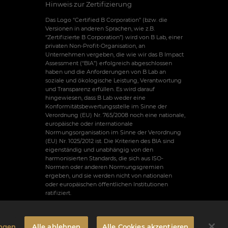
Hinweis zur Zertifizierung
Das Logo “Certified B Corporation” (bzw. die
Versionen in anderen Sprachen, wie z.B.
“Zertifizierte B Corporation”) wird von B Lab, einer
privaten Non-Profit-Organisation, an
Unternehmen vergeben, die wie wir das B Impact
Assessment (“BIA”) erfolgreich abgeschlossen
haben und die Anforderungen von B Lab an
soziale und ökologische Leistung, Verantwortung
und Transparenz erfüllen. Es wird darauf
hingewiesen, dass B Lab weder eine
Konformitätsbewertungsstelle im Sinne der
Verordnung (EU) Nr. 765/2008 noch eine nationale,
europäische oder internationale
Normungsorganisation im Sinne der Verordnung
(EU) Nr. 1025/2012 ist. Die Kriterien des BIA sind
eigenständig und unabhängig von den
harmonisierten Standards, die sich aus ISO-
Normen oder anderen Normungsgremien
ergeben, und sie werden nicht von nationalen
oder europäischen öffentlichen Institutionen
ratifiziert.
ungen
Alle ablehnen
Alle Cookies akzeptieren