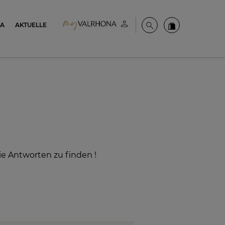
NA
AKTUELLE
Mein konto
Suche
Valrhona Colle
ie Antworten zu finden !