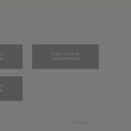
GE
EINE ANLAGE
EN
HINZUFÜGEN
GE
EN
Vorname