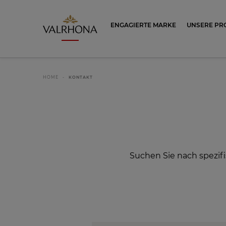
Valrhona - Imaginons le meilleur du ch
ENGAGIERTE MARKE
UNSERE PR
HOME
KONTAKT
Suchen Sie nach spezi