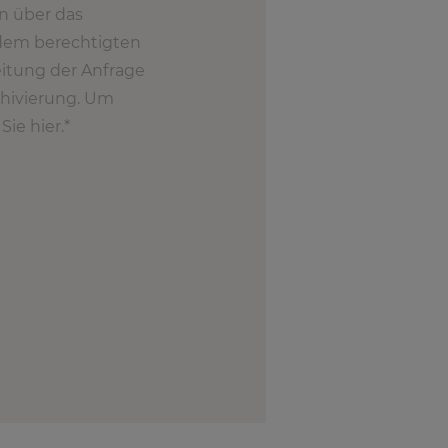
n über das
 dem berechtigten
eitung der Anfrage
chivierung. Um
ie hier.