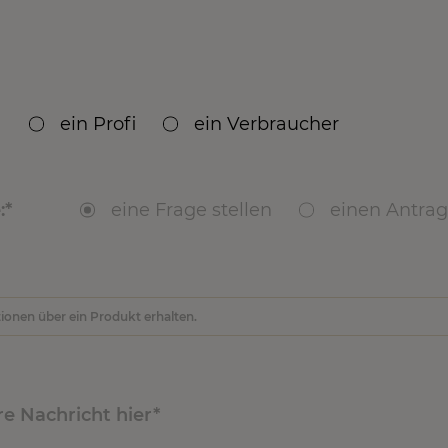
ein Profi
ein Verbraucher
 ein Kunde von Valrhona?
:
eine Frage stellen
Ja
einen Antrag
Nei
dukte?
re Nachricht hier
te gekauft?
rgennummer(n) und DLUO