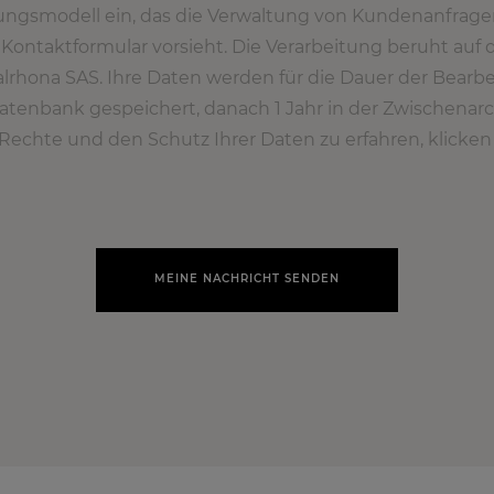
ungsmodell ein, das die Verwaltung von Kundenanfrage
Kontaktformular vorsieht. Die Verarbeitung beruht auf
alrhona SAS. Ihre Daten werden für die Dauer der Bearb
Datenbank gespeichert, danach 1 Jahr in der Zwischenar
Rechte und den Schutz Ihrer Daten zu erfahren, klicken S
MEINE NACHRICHT SENDEN