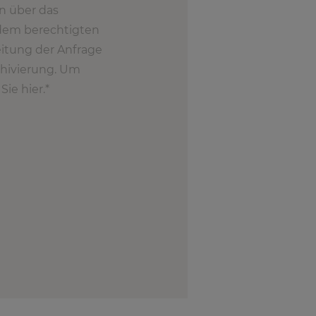
n über das
 dem berechtigten
eitung der Anfrage
chivierung. Um
ie hier.