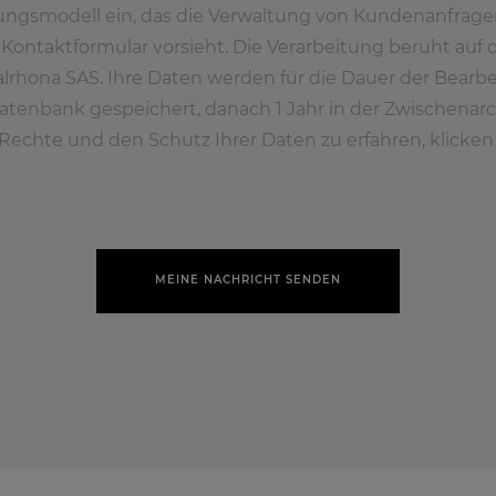
ungsmodell ein, das die Verwaltung von Kundenanfrage
Kontaktformular vorsieht. Die Verarbeitung beruht auf
alrhona SAS. Ihre Daten werden für die Dauer der Bearb
Datenbank gespeichert, danach 1 Jahr in der Zwischenar
Rechte und den Schutz Ihrer Daten zu erfahren, klicken S
MEINE NACHRICHT SENDEN