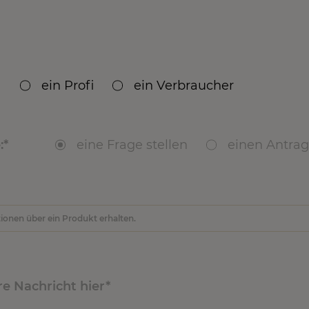
ein Profi
ein Verbraucher
 ein Kunde von Valrhona?
:
eine Frage stellen
Ja
einen Antrag
Nei
dukte?
re Nachricht hier
te gekauft?
rgennummer(n) und DLUO