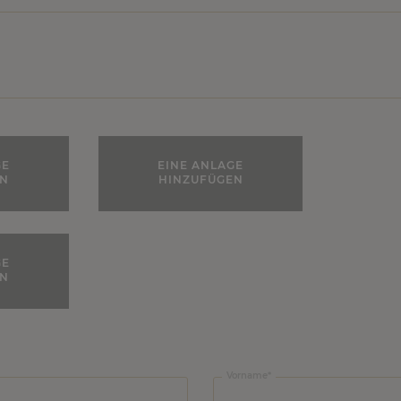
GE
EINE ANLAGE
EN
HINZUFÜGEN
GE
EN
Vorname