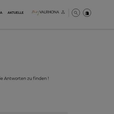
NA
AKTUELLE
Mein konto
Suche
Valrhona Colle
ie Antworten zu finden !