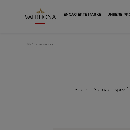
Valrhona - Imaginons le meilleur du ch
ENGAGIERTE MARKE
UNSERE PR
HOME
KONTAKT
Suchen Sie nach spezi