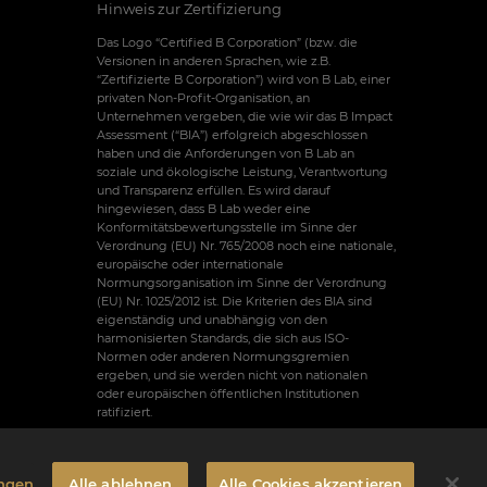
Hinweis zur Zertifizierung
Das Logo “Certified B Corporation” (bzw. die
Versionen in anderen Sprachen, wie z.B.
“Zertifizierte B Corporation”) wird von B Lab, einer
privaten Non-Profit-Organisation, an
Unternehmen vergeben, die wie wir das B Impact
Assessment (“BIA”) erfolgreich abgeschlossen
haben und die Anforderungen von B Lab an
soziale und ökologische Leistung, Verantwortung
und Transparenz erfüllen. Es wird darauf
hingewiesen, dass B Lab weder eine
Konformitätsbewertungsstelle im Sinne der
Verordnung (EU) Nr. 765/2008 noch eine nationale,
europäische oder internationale
Normungsorganisation im Sinne der Verordnung
(EU) Nr. 1025/2012 ist. Die Kriterien des BIA sind
eigenständig und unabhängig von den
harmonisierten Standards, die sich aus ISO-
Normen oder anderen Normungsgremien
ergeben, und sie werden nicht von nationalen
oder europäischen öffentlichen Institutionen
ratifiziert.
ungen
Alle ablehnen
Alle Cookies akzeptieren