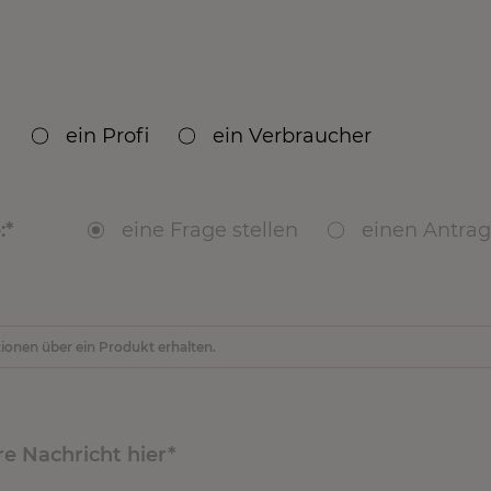
ein Profi
ein Verbraucher
 ein Kunde von Valrhona?
:
eine Frage stellen
Ja
einen Antrag
Nei
dukte?
re Nachricht hier
te gekauft?
rgennummer(n) und DLUO