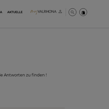
NA
AKTUELLE
Mein konto
Suche
Valrhona Colle
ie Antworten zu finden !