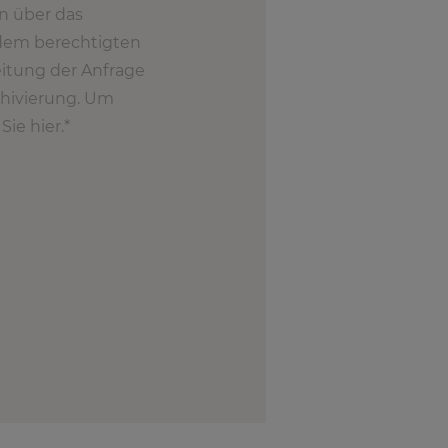
n über das
 dem berechtigten
eitung der Anfrage
chivierung. Um
ie hier.