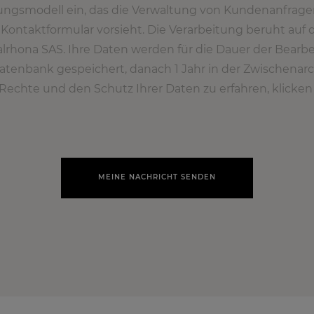
ungsmodell ein, das die Verwaltung von Kundenanfrage
Kontaktformular vorsieht. Die Verarbeitung beruht auf
alrhona SAS. Ihre Daten werden für die Dauer der Bearb
Datenbank gespeichert, danach 1 Jahr in der Zwischenar
Rechte und den Schutz Ihrer Daten zu erfahren, klicken S
MEINE NACHRICHT SENDEN