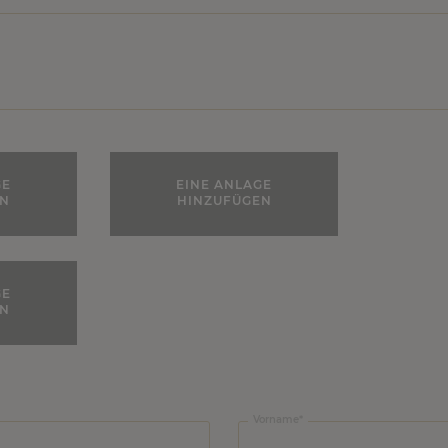
GE
EINE ANLAGE
EN
HINZUFÜGEN
GE
EN
Vorname