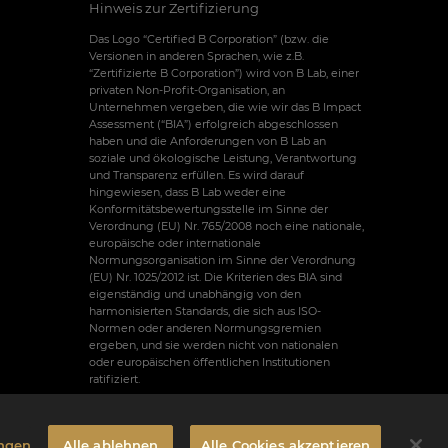
Hinweis zur Zertifizierung
Das Logo “Certified B Corporation” (bzw. die
Versionen in anderen Sprachen, wie z.B.
“Zertifizierte B Corporation”) wird von B Lab, einer
privaten Non-Profit-Organisation, an
Unternehmen vergeben, die wie wir das B Impact
Assessment (“BIA”) erfolgreich abgeschlossen
haben und die Anforderungen von B Lab an
soziale und ökologische Leistung, Verantwortung
und Transparenz erfüllen. Es wird darauf
hingewiesen, dass B Lab weder eine
Konformitätsbewertungsstelle im Sinne der
Verordnung (EU) Nr. 765/2008 noch eine nationale,
europäische oder internationale
Normungsorganisation im Sinne der Verordnung
(EU) Nr. 1025/2012 ist. Die Kriterien des BIA sind
eigenständig und unabhängig von den
harmonisierten Standards, die sich aus ISO-
Normen oder anderen Normungsgremien
ergeben, und sie werden nicht von nationalen
oder europäischen öffentlichen Institutionen
ratifiziert.
ungen
Alle ablehnen
Alle Cookies akzeptieren