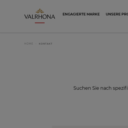
Valrhona - Imaginons le meilleur du ch
ENGAGIERTE MARKE
UNSERE PR
HOME
KONTAKT
Suchen Sie nach spezi