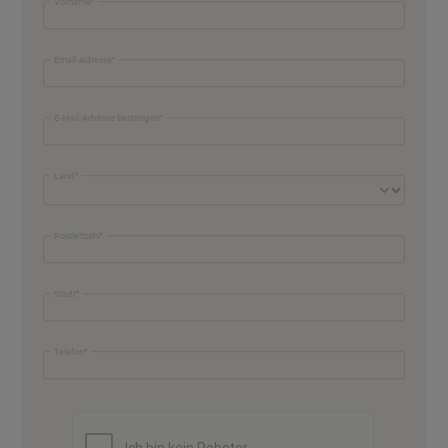
Vorname
Email-Adresse
E-Mail-Adresse bestätigen
Land
Postleitzahl
Stadt
Telefon