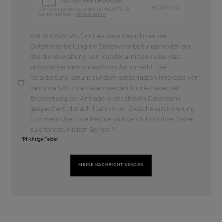
VALRHONA SAS führt als Verantwortlicher der
Datenverarbeitung ein Datenverarbeitungsmodell ein,
das die Verwaltung von Kundenanfragen über das
entsprechende Kontaktformular vorsieht. Die
Verarbeitung beruht auf dem berechtigten Interesse von
Valrhona SAS. Ihre Daten werden für die Dauer der
Bearbeitung der Anfrage in der aktiven Datenbank
gespeichert, danach 1 Jahr in der Zwischenarchivierung.
Um mehr über Ihre Rechte und den Schutz Ihrer Daten
zu erfahren, klicken Sie hier.
*Pflichtige Felder
MEINE NACHRICHT SENDEN