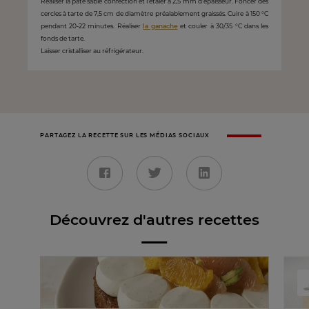
Réaliser la pâte sablé confection et l'étaler à 2,5 mm d'épaisseur. Foncer des
cercles à tarte de 7,5 cm de diamètre préalablement graissés. Cuire à 150 °C
pendant 20-22 minutes. Réaliser
la ganache
et couler à 30/35 °C dans les
fonds de tarte.
Laisser cristalliser au réfrigérateur.
PARTAGEZ LA RECETTE SUR LES MÉDIAS SOCIAUX
Découvrez d'autres recettes