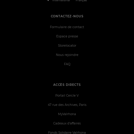
International
Français
CONTACTEZ-NOUS
Formulaire de contact
Espace presse
Storelocator
Nous rejoindre
FAQ
ACCÈS DIRECTS
Portail Cercle V
47 rue des Archives, Paris
MyValrhona
Cadeaux d'affaires
Fonds Solidaire Valrhona