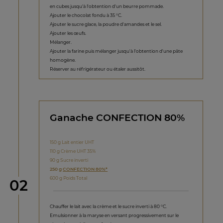
en cubes jusqu'à l'obtention d'un beurre pommade.
Ajouter le chocolat fondu à 35 °C.
Ajouter le sucre glace, la poudre d'amandes et le sel.
Ajouter les œufs.
Mélanger.
Ajouter la farine puis mélanger jusqu'à l'obtention d'une pâte
homogène.
Réserver au réfrigérateur ou étaler aussitôt.
Ganache CONFECTION 80%
150 g Lait entier UHT
110 g Crème UHT 35%
90 g Sucre inverti
250 g
CONFECTION 80%*
600 g Poids Total
étape
02
Chauffer le lait avec la crème et le sucre inverti à 80 °C.
Emulsionner à la maryse en versant progressivement sur le