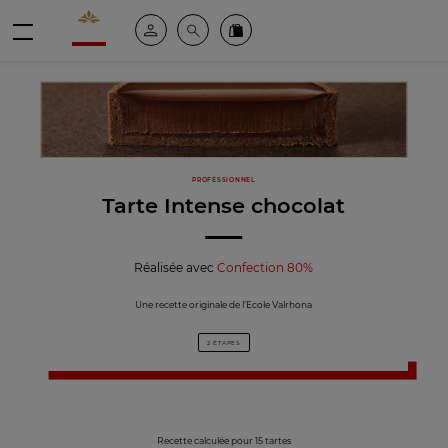
Valrhona - Imaginons le meilleur du chocolat
Espace client
Recherche
Commandez en ligne
menu
PROFESSIONNEL
Tarte Intense chocolat
Réalisée avec
Confection 80%
Une recette originale de l’Ecole Valrhona
2 ÉTAPES
Recette calculée pour 15 tartes