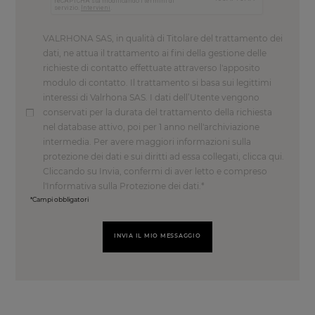
VALRHONA SAS, in qualità di Titolare del trattamento dei
dati, ne attua il trattamento ai fini della gestione delle
richieste di contatto effettuate attraverso l'apposito
modulo di contatto. Il trattamento si basa sui legittimi
interessi di Valrhona SAS. I dati dell’Utente vengono
conservati per la durata del trattamento della richiesta
nel database attivo, poi per 1 anno nell'archiviazione
intermedia. Per avere maggiori informazioni sulla
protezione dei dati e sui diritti ad essa collegati, clicca qui.
Cliccando su Invia, confermi di aver letto e compreso
l'Informativa sulla Protezione dei dati.
*Campi obbligatori
INVIA IL MIO MESSAGGIO