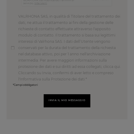
VALRHONA SAS, in qualità di Titolare del trattamento dei
dati, ne attua il trattamento ai fini della gestione delle
richieste di contatto effettuate attraverso l'apposito
modulo di contatto. Il trattamento si basa sui legittimi
interessi di Valrhona SAS. I dati dell’Utente vengono
conservati per la durata del trattamento della richiesta
nel database attivo, poi per 1 anno nell'archiviazione
intermedia. Per avere maggiori informazioni sulla
protezione dei dati e sui diritti ad essa collegati, clicca qui.
Cliccando su Invia, confermi di aver letto e compreso
l'Informativa sulla Protezione dei dati.
*Campi obbligatori
INVIA IL MIO MESSAGGIO