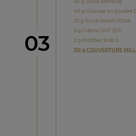
30 g Sucre semoule
40 g Glucose en poudre
25 g Sucre inverti SOSA
5 g Crème UHT 35%
étape
03
2 g Profiber Stab 5
110 g COUVERTURE MIL