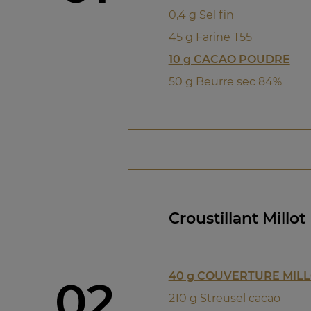
0,4 g Sel fin
45 g Farine T55
10 g CACAO POUDRE
50 g Beurre sec 84%
Croustillant Millot
40 g COUVERTURE MILL
étape
02
210 g Streusel cacao