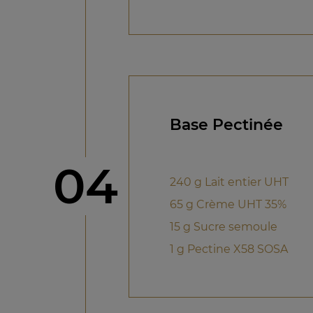
Base Pectinée
étape
04
240 g Lait entier UHT
65 g Crème UHT 35%
15 g Sucre semoule
1 g Pectine X58 SOSA