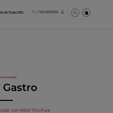
OS ACTUALITÉS
Espace client
Recherche
Commandez en
OFESSIONNEL
y Gastro
olat noir Millot 74% Pure