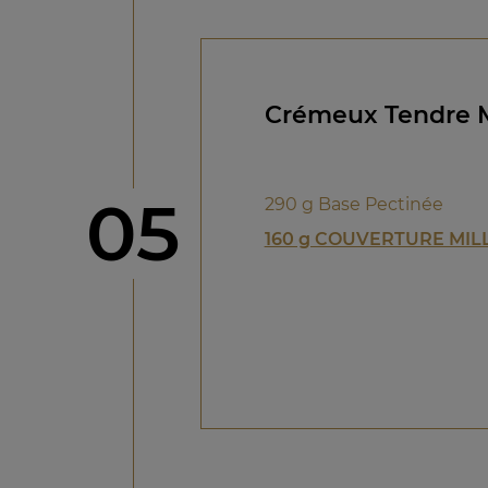
Crémeux Tendre M
étape
05
290 g Base Pectinée
160 g COUVERTURE MIL