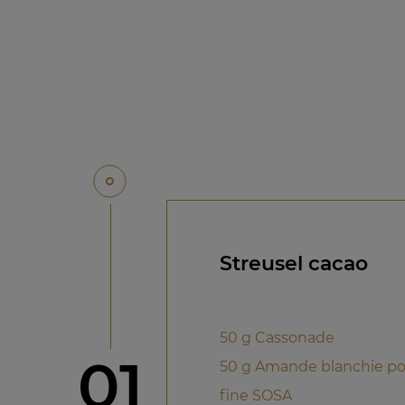
Streusel cacao
50 g Cassonade
étape
01
50 g Amande blanchie po
fine SOSA