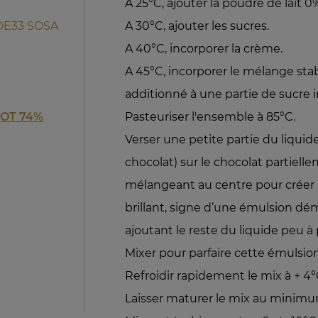
A 25°C, ajouter la poudre de lait 0
 DE33 SOSA
A 30°C, ajouter les sucres.
A 40°C, incorporer la crème.
A 45°C, incorporer le mélange stab
additionné à une partie de sucre in
LOT 74%
Pasteuriser l'ensemble à 85°C.
Verser une petite partie du liquid
chocolat) sur le chocolat partiel
mélangeant au centre pour créer 
brillant, signe d’une émulsion dé
ajoutant le reste du liquide peu à
Mixer pour parfaire cette émulsion
Refroidir rapidement le mix à + 4°
Laisser maturer le mix au minimu