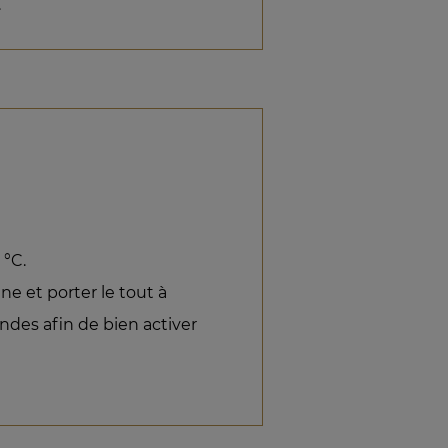
.
 °C.
e et porter le tout à
des afin de bien activer