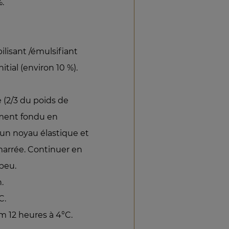
%.
ilisant /émulsifiant
itial (environ 10 %).
e (2/3 du poids de
lement fondu en
un noyau élastique et
marrée. Continuer en
 peu.
.
C.
m 12 heures à 4°C.