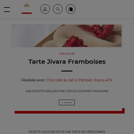
Valrhona - Imaginons le meilleur du chocolat
Espace client
Recherche
Commandez en ligne
menu
PARTICULIER
Tarte Jivara Framboises
Réalisée avec
Chocolat au lait à Pâtisser Jivara 40%
UNE RECETTE RÉALISÉE PAR L’ÉCOLE GOURMET VALRHONA
4 ÉTAPES
RECETTE CALCULÉE POUR UNE TARTE DE 6 PERSONNES