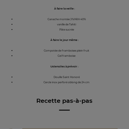
À faire la veille :
Ganache montée JIVARA 40%
vanille de Tahiti
Pâte sucrée
À faire le jour même :
Compotée de framboises plein fruit
Gel framboise
Ustensiles à prévoir :
Douille Saint Honoré
Cercle inox perforé oblong de 24 cm
Recette pas-à-pas