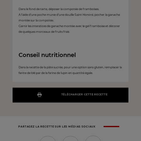
Dans le fond de tarte, déposer la compotée de framboises.
A l’aide d’une poche munie d’une douille Saint Honoré, pocher la ganache
montée sur la compotée.
Garnir les interstices de ganache montée avec le gel f ramboise et décorer
de quelques morceaux de fruits frais
Conseil nutritionnel
Dans la recette de la pâte sucrée, pour une option sans gluten, remplacer la
farine de blé par de la farine de lupin en quantité égale.
TÉLÉCHARGER CETTE RECETTE
PARTAGEZ LA RECETTE SUR LES MÉDIAS SOCIAUX