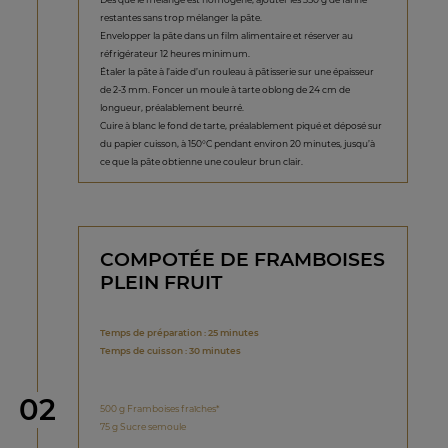
restantes sans trop mélanger la pâte.
Envelopper la pâte dans un film alimentaire et réserver au
réfrigérateur 12 heures minimum.
Étaler la pâte à l’aide d’un rouleau à pâtisserie sur une épaisseur
de 2-3 mm. Foncer un moule à tarte oblong de 24 cm de
longueur, préalablement beurré.
Cuire à blanc le fond de tarte, préalablement piqué et déposé sur
du papier cuisson, à 150°C pendant environ 20 minutes, jusqu’à
ce que la pâte obtienne une couleur brun clair.
COMPOTÉE DE FRAMBOISES
PLEIN FRUIT
Temps de préparation : 25 minutes
Temps de cuisson : 30 minutes
étape
02
500 g Framboises fraîches*
75 g Sucre semoule