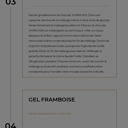
étape
03
Hacher grossièrement le chocolat JIVARA 40%. Dans une
casserole, faire bouillir le mélange crème, miel et sirop de glucose.
Verser lentement le mélange bouillant en 3 fois sur le chocolat
JIVARA 40%, en mélangeant au centre pour créer un noyau
élastique et brillant, signe d’une émulsion démarrée. Cette
texture devra être conservée jusqu’en fin de mélange. Continuer
d’ajouter le liquide peu à peu, puis ajouter la gousse de vanille
grattée. Mixer en fin de mélange puis réserver. Mélanger la
ganache de base et la crème liquide froide. Cristalliser au
réfrigérateur pendant 3 heures minimum, avant de monter le
mélange au fouet afin d’obtenir une texture suffisamment
consistante pour travailler cette mousse à la poche à douille.
GEL FRAMBOISE
Temps de préparation : 5 minutes
étape
04