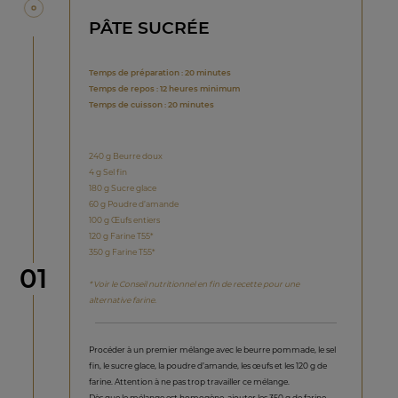
PÂTE SUCRÉE
Temps de préparation : 20 minutes
Temps de repos : 12 heures minimum
Temps de cuisson : 20 minutes
240 g Beurre doux
4 g Sel fin
180 g Sucre glace
60 g Poudre d’amande
100 g Œufs entiers
120 g Farine T55*
350 g Farine T55*
étape
01
* Voir le Conseil nutritionnel en fin de recette pour une
alternative farine.
Procéder à un premier mélange avec le beurre pommade, le sel
fin, le sucre glace, la poudre d’amande, les œufs et les 120 g de
farine. Attention à ne pas trop travailler ce mélange.
Dès que le mélange est homogène, ajouter les 350 g de farine