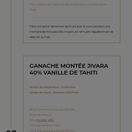
* Voir l’Astuce de Chef en fin de recette pour une alternative
fruits.
Faire compoter lentement les fruits avec le sucre pendant une
trentaine de minutes à feu moyen, en remuant régulièrement et
réserver au frais.
GANACHE MONTÉE JIVARA
40% VANILLE DE TAHITI
Temps de préparation : 15 minutes
Temps de repos : 3 heures minimum
110 g Crème entière liquide 35% MG
10 g Miel d’acacia
150 g
JIVARA 40%
1 Gousse vanille de Tahiti
140 g Crème entière liquide 35% MG