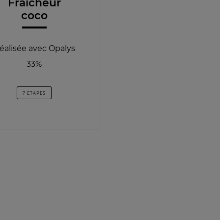
Fraîcheur
coco
éalisée avec Opalys
33%
7 ÉTAPES