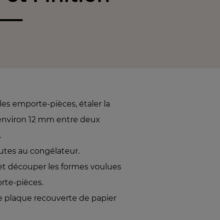
 des emporte-pièces, étaler la
’environ 12 mm entre deux
.
tes au congélateur.
é et découper les formes voulues
orte-pièces.
e plaque recouverte de papier