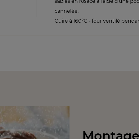
sablés en rosace à l’aide d’une p
cannelée.
Cuire à 160°C - four ventilé penda
Montage 