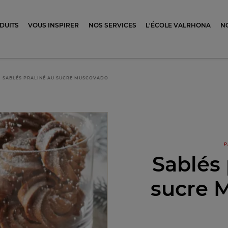
ocolat
DUITS
VOUS INSPIRER
NOS SERVICES
L'ÉCOLE VALRHONA
N
SABLÉS PRALINÉ AU SUCRE MUSCOVADO
P
Sablés 
sucre 