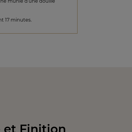
oche munie d’une douille
nt 17 minutes.
et Finition