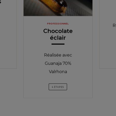
s
PROFESSIONNEL
R
Chocolate
éclair
Réalisée avec
Guanaja 70%
Valrhona
4 ÉTAPES