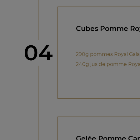
Cubes Pomme Roya
étape
04
290g pommes Royal Gala
240g jus de pomme Royal
Gelée Pomme Can