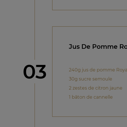
Jus De Pomme Roy
étape
03
240g jus de pomme Royal
30g sucre semoule
2 zestes de citron jaune
1 bâton de cannelle