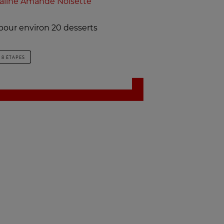
aliné Amande Noisette
pour environ 20 desserts
8 ÉTAPES