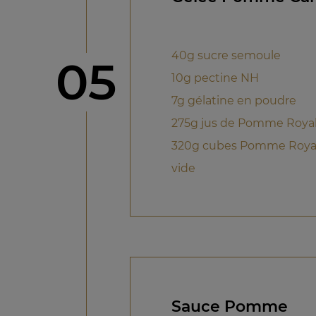
40g sucre semoule
étape
05
10g pectine NH
7g gélatine en poudre
275g jus de Pomme Royal 
320g cubes Pomme Royal
vide
Sauce Pomme