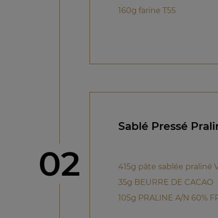
160g farine T55
Sablé Pressé Prali
étape
02
415g pâte sablée praliné 
35g BEURRE DE CACAO
105g PRALINE A/N 60% F