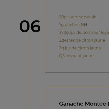
20g sucre semoule
étape
06
7g pectine NH
270g jus de pomme Royal
2 zestes de citron jaune
3g jus de citron jaune
QS colorant jaune
Ganache Montée P