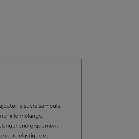
jouter le sucre semoule.
lanchir le mélange.
e mélanger énergiquement
 texture élastique et