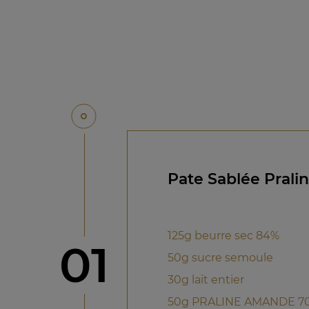
Pate Sablée Prali
125g beurre sec 84%
étape
01
50g sucre semoule
30g lait entier
50g PRALINE AMANDE 7