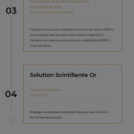
1000g PRALINE NOISETTE 50% CARAMELISE
étape
70g BEURRE DE CACAO
03
250g EQUATORIALE LACTEE 35%
Faire fondre la couverture lactée et le beurre de cacao à 45/50°C
puis mélanger avec le praliné. Réchauffer la masse à 45°C.
Tempérer la masse pour amorcer une cristallisation à 25/26°C
avant de cadrer.
Solution Scintillante Or
5g poudre scintillante or
étape
04
25g alcool 70°
Mélanger les ingrédients ensemble. Réserver dans un flacon
fermé hermétiquement.