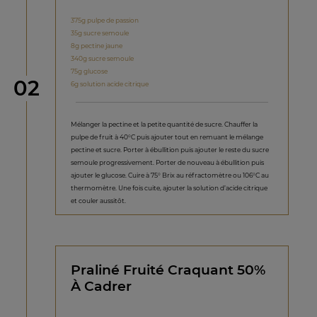
375g pulpe de passion
35g sucre semoule
8g pectine jaune
340g sucre semoule
75g glucose
étape
02
6g solution acide citrique
Mélanger la pectine et la petite quantité de sucre. Chauffer la
pulpe de fruit à 40°C puis ajouter tout en remuant le mélange
pectine et sucre. Porter à ébullition puis ajouter le reste du sucre
semoule progressivement. Porter de nouveau à ébullition puis
ajouter le glucose. Cuire à 75° Brix au réfractomètre ou 106°C au
thermomètre. Une fois cuite, ajouter la solution d’acide citrique
et couler aussitôt.
Praliné Fruité Craquant 50%
À Cadrer