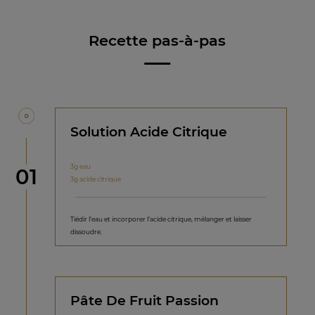
Recette pas-à-pas
Solution Acide Citrique
3g eau
étape
01
3g acide citrique
Tiédir l’eau et incorporer l’acide citrique, mélanger et laisser
dissoudre.
Pâte De Fruit Passion