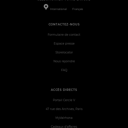
International
Français
CONTACTEZ-NOUS
Formulaire de contact
Espace presse
Storelocator
Nous rejoindre
FAQ
ACCÈS DIRECTS
Portail Cercle V
47 rue des Archives, Paris
MyValrhona
Cadeaux d'affaires