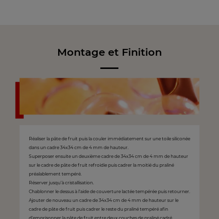
Montage et Finition
Réaliser la pâte de fruit puis la couler immédiatement sur une toile siliconée
dans un cadre 34x34 cm de 4 mm de hauteur.
Superposer ensuite un deuxième cadre de 34x34 cm de 4 mm de hauteur
sur le cadre de pâte de fruit refroidie puis cadrer la moitié du praliné
préalablement tempéré.
Réserver jusqu’à cristallisation.
Chablonner le dessus à l’aide de couverture lactée tempérée puis retourner.
Ajouter de nouveau un cadre de 34x34 cm de 4 mm de hauteur sur le
cadre de pâte de fruit puis cadrer le reste du praliné tempéré afin
d’emprisonner la pâte de fruit entre deux couches de praliné cadré.