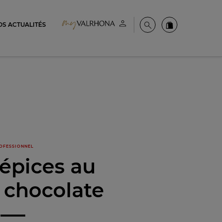
OS ACTUALITÉS
Espace client
Recherche
Commandez en
OFESSIONNEL
’épices au
 chocolate