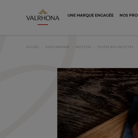
Valrhona - Imaginons le meilleur du ch
UNE MARQUE ENGAGÉE
NOS PRO
ACCUEIL
VOUS INSPIRER
RECETTES
TOUTES NOS RECETTES