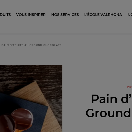
ocolat
DUITS
VOUS INSPIRER
NOS SERVICES
L'ÉCOLE VALRHONA
N
PAIN D’ÉPICES AU GROUND CHOCOLATE
PR
Pain d
Ground