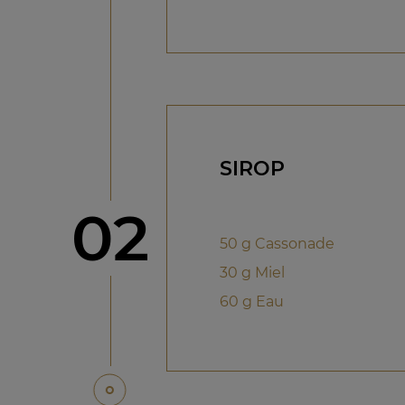
SIROP
étape
02
50 g Cassonade
30 g Miel
60 g Eau