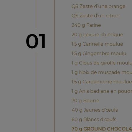
QS Zeste d’une orange
QS Zeste d’un citron
240 g Farine
étape
01
20 g Levure chimique
1,5 g Cannelle moulue
1,5 g Gingembre moulu
1 g Clous de girofle moul
1 g Noix de muscade mou
1,5 g Cardamome moulue
1 g Anis badiane en poud
70 g Beurre
40 g Jaunes d’œufs
60 g Blancs d’œufs
70 g GROUND CHOCOLA