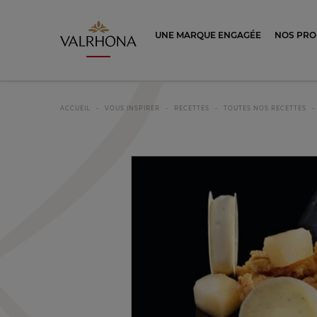
Valrhona - Imaginons le meilleur du ch
UNE MARQUE ENGAGÉE
NOS PRO
ACCUEIL
VOUS INSPIRER
RECETTES
TOUTES NOS RECETTES