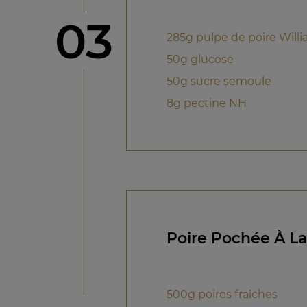
étape
03
285g pulpe de poire Will
50g glucose
50g sucre semoule
8g pectine NH
Poire Pochée À La
500g poires fraîches