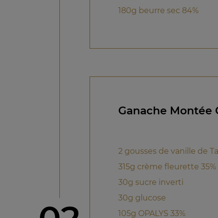
180g beurre sec 84%
Ganache Montée Op
2 gousses de vanille de Ta
315g crème fleurette 35%
30g sucre inverti
30g glucose
étape
105g OPALYS 33%