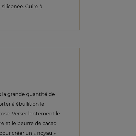
 siliconée. Cuire à
s la grande quantité de
ter à ébullition le
cose. Verser lentement le
re et le beurre de cacao
our créer un « noyau »