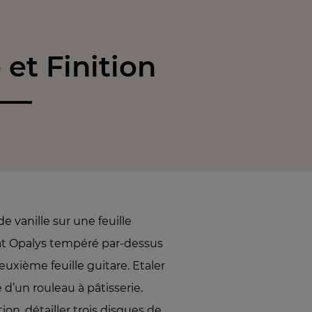
et Finition
 vanille sur une feuille
lat Opalys tempéré par-dessus
uxième feuille guitare. Etaler
 d’un rouleau à pâtisserie.
ion, détailler trois disques de