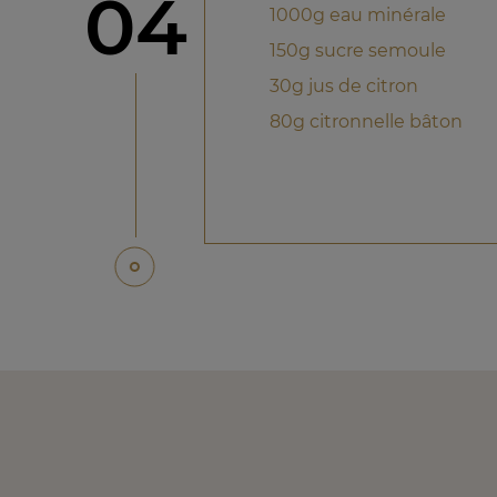
étape
04
1000g eau minérale
150g sucre semoule
30g jus de citron
80g citronnelle bâton