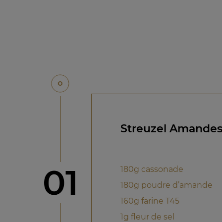
Streuzel Amandes 
étape
01
180g cassonade
180g poudre d’amande
160g farine T45
1g fleur de sel