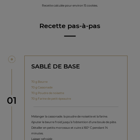
Recette calculée pour environ 15 cookies.
Recette pas-à-pas
SABLÉ DE BASE
70 g Beurre
70 g Cassonade
70 g Poudre de noisette
étape
01
70 g Farine de petit épeautre
Mélanger la cassonade. la poudre de noisette et la farine.
Ajouter le beurre froid jusqu’à l’obtention d’une boule de pâte.
Détailler en petits morceaux et cuire à 160° C pendant 14
minutes.
Laisser refroidir.