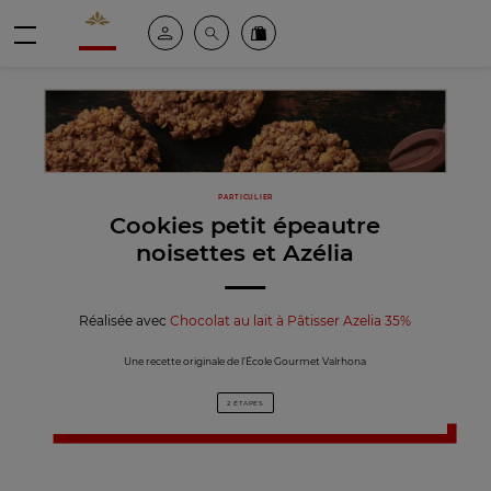
Valrhona - Imaginons le meilleur du chocolat
Espace client
Recherche
Commandez en ligne
menu
PARTICULIER
Cookies petit épeautre
noisettes et Azélia
Réalisée avec
Chocolat au lait à Pâtisser Azelia 35%
Une recette originale de l’École Gourmet Valrhona
2 ÉTAPES