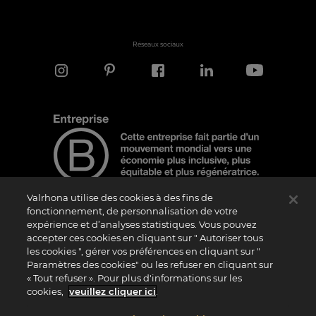
Réseaux sociaux
Valrhona utilise des cookies à des fins de
fonctionnement, de personnalisation de votre
expérience et d’analyses statistiques. Vous pouvez
Note d'information
accepter ces cookies en cliquant sur " Autoriser tous
les cookies ", gérer vos préférences en cliquant sur "
Le logo “Certified B Corporation” est attribué par B Lab, une organisation privée à
but non lucratif, aux entreprises qui, comme la nôtre, ont réalisé avec succès le B
Paramètres des cookies" ou les refuser en cliquant sur
Impact Assessment (“BIA”) et répondent aux exigences de B Lab en matière de
« Tout refuser ». Pour plus d'informations sur les
performance sociale et environnementale, de responsabilité et de transparence. Il
est précisé que B Lab n’est pas un organisme d’évaluation de la conformité au sens
cookies,
veuillez cliquer ici
.
du règlement (UE) n° 765/2008, ni un organisme de normalisation national,
européen ou international au sens du règlement (UE) n° 1025/2012. Les critères du
BIA sont distincts et indépendants des standards harmonisés issus des normes ISO