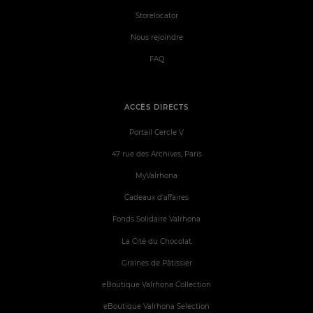
Storelocator
Nous rejoindre
FAQ
ACCÈS DIRECTS
Portail Cercle V
47 rue des Archives, Paris
MyValrhona
Cadeaux d'affaires
Fonds Solidaire Valrhona
La Cité du Chocolat
Graines de Pâtissier
eBoutique Valrhona Collection
eBoutique Valrhona Selection