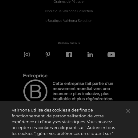
Graines de Pâtissier
eBoutique Valrhona Collection
eBoutique Valrhona Selection
Réseaux sociaux
Valrhona utilise des cookies à des fins de
fonctionnement, de personnalisation de votre
expérience et d’analyses statistiques. Vous pouvez
Note d'information
accepter ces cookies en cliquant sur " Autoriser tous
les cookies ", gérer vos préférences en cliquant sur "
Le logo “Certified B Corporation” est attribué par B Lab, une organisation privée à
but non lucratif, aux entreprises qui, comme la nôtre, ont réalisé avec succès le B