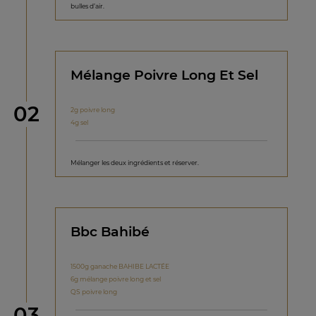
bulles d’air.
Mélange Poivre Long Et Sel
étape
02
2g poivre long
4g sel
Mélanger les deux ingrédients et réserver.
Bbc Bahibé
1500g ganache BAHIBE LACTÉE
6g mélange poivre long et sel
QS poivre long
étape
03