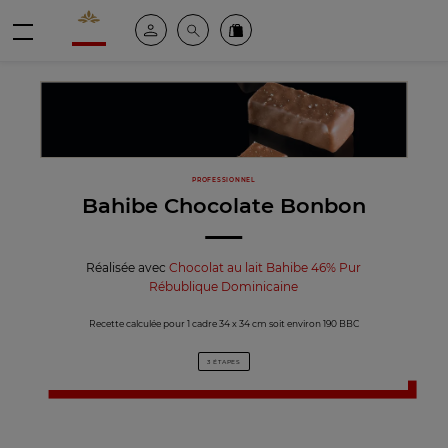
Valrhona - Imaginons le meilleur du chocolat
Espace client
Recherche
Commandez en ligne
menu
PROFESSIONNEL
Bahibe Chocolate Bonbon
Réalisée avec
Chocolat au lait Bahibe 46% Pur
Rébublique Dominicaine
Recette calculée pour 1 cadre 34 x 34 cm soit environ 190 BBC
3 ÉTAPES