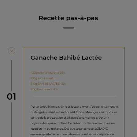
Recette pas-à-pas
Ganache Bahibé Lactée
420g crème fleurette 35%
100g sucre inverti
810g BAHIBE LACTEE 46%
165g beurre sec 84%
étape
01
Porter à ébullition la crème et le sucre inverti. Verser lentement le
mélange bouillant sur le chocolat fondu. Mélanger « en rond » au
centre de la préparation et à l’aide d’une maryse, créer un «
noyau » élastique et brillant. Cette texture devra être conservée
jusqu’en fin du mélange. Dès que la ganache est à 35/40°C
environ, ajouter le beurre en dés en mixant sans incorporer de