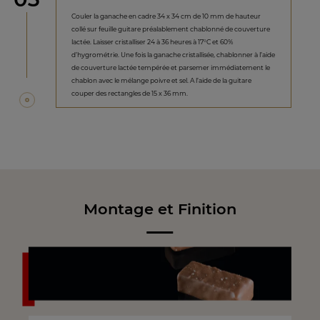
Couler la ganache en cadre 34 x 34 cm de 10 mm de hauteur
collé sur feuille guitare préalablement chablonné de couverture
lactée. Laisser cristalliser 24 à 36 heures à 17°C et 60%
d’hygrométrie. Une fois la ganache cristallisée, chablonner à l’aide
de couverture lactée tempérée et parsemer immédiatement le
chablon avec le mélange poivre et sel. A l’aide de la guitare
couper des rectangles de 15 x 36 mm.
Montage et Finition