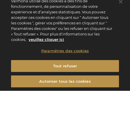
Valrhona utilise des cookies à des fins de
fonctionnement, de personnalisation de votre
expérience et d’analyses statistiques. Vous pouvez
accepter ces cookies en cliquant sur " Autoriser tous
les cookies ", gérer vos préférences en cliquant sur "
Paramètres des cookies" ou les refuser en cliquant sur
« Tout refuser ». Pour plus d'informations sur les
cookies,
veuillez cliquer ici
.
Paramètres des cookies
Tout refuser
Autoriser tous les cookies
Découvrez ci-dessous notre sélection de recettes gourmandes d'hiver aux agrumes,
imaginées par les chefs pâtissiers de l’Ecole Valrhona.
Edito