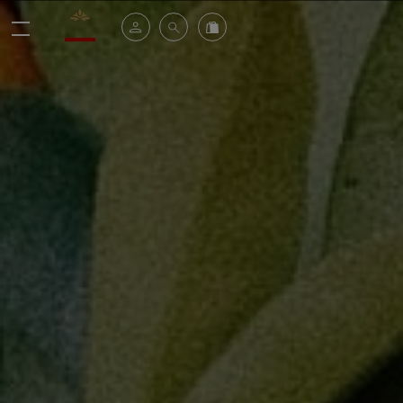
Valrhona - Imaginons le meilleur du chocolat
Espace client
Recherche
Commandez en ligne
menu