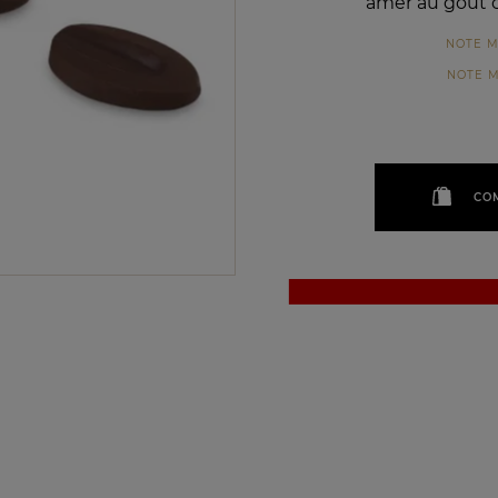
amer au goût c
NOTE 
NOTE 
CO