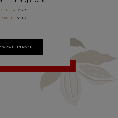
hocolat très puissant
MAJEURE
ROND
MINEURE
AMER
MMANDER EN LIGNE