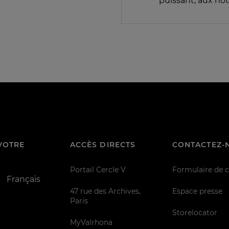
puissant, aux note
VOTRE
ACCÈS DIRECTS
CONTACTEZ-
Portail Cercle V
Formulaire de 
Français
47 rue des Archives,
Espace presse
Paris
Storelocator
MyValrhona