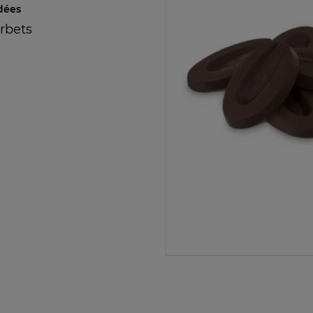
dées
orbets