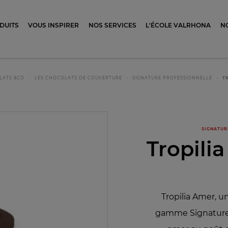
ocolat
DUITS
VOUS INSPIRER
NOS SERVICES
L'ÉCOLE VALRHONA
N
LATS &CO
LES CHOCOLATS DE COUVERTURE
SIGNATURE PROFESSIONNELLE
T
SIGNATUR
Tropili
Tropilia Amer, u
gamme Signature 