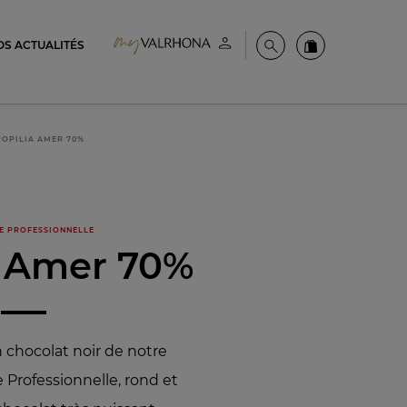
OS ACTUALITÉS
Espace client
Recherche
Commandez en
ROPILIA AMER 70%
E PROFESSIONNELLE
a Amer 70%
n chocolat noir de notre
Professionnelle, rond et