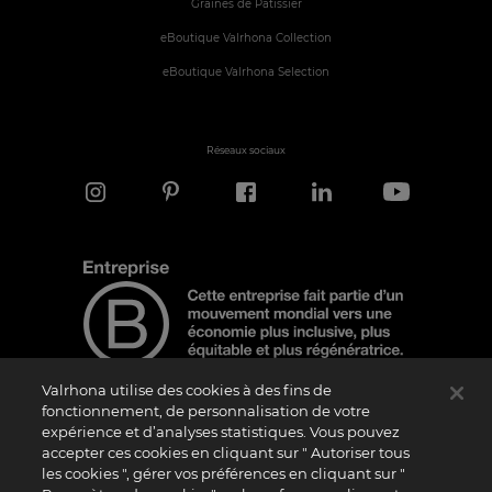
Graines de Pâtissier
eBoutique Valrhona Collection
eBoutique Valrhona Selection
Réseaux sociaux
Valrhona utilise des cookies à des fins de
fonctionnement, de personnalisation de votre
expérience et d’analyses statistiques. Vous pouvez
Note d'information
accepter ces cookies en cliquant sur " Autoriser tous
Le logo “Certified B Corporation” est attribué par B Lab, une organisation privée à
les cookies ", gérer vos préférences en cliquant sur "
but non lucratif, aux entreprises qui, comme la nôtre, ont réalisé avec succès le B