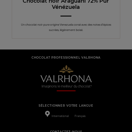
Chocolat noir Araguani 72% Pur
Vénézuela
Un chocolat noir pure origine Venezuela corsé avec des notes d’épices
sucrées, légèrement boisé.
CHOCOLAT PROFESSIONNEL VALRHONA
SÉLECTIONNER VOTRE LANGUE
International
Français
CONTACTEZ-NOUS