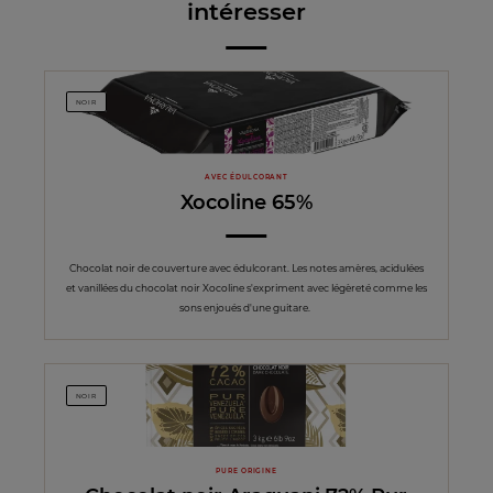
intéresser
NOIR
AVEC ÉDULCORANT
Xocoline 65%
Chocolat noir de couverture avec édulcorant. Les notes amères, acidulées
et vanillées du chocolat noir Xocoline s'expriment avec légèreté comme les
sons enjoués d'une guitare.
NOIR
PURE ORIGINE