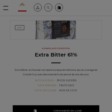
Valrhona - Imaginons le meilleur du chocolat
Espace client
Recherche
Commandez en ligne
menu
NOIR
ASSEMBLAGES D’EXCEPTION
Extra Bitter 61%
Extra Bitter, le chocolat noir épicé iconique de Valrhona, issu du mariage de
Grands Crus, avec des notes de fruits secs et de noix de coco
NOTE MAJEURE
ÉPICES SUCRÉES
NOTE MINEURE
FRUITS SECS
NOTE SINGULIÈRE
NOIX DE COCO
COMMANDER EN LIGNE