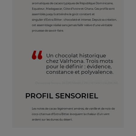
aromatiques de cacaos typiques de République Dominicaine,
Equateur, Madagascar, Côte d’Ivoire et Ghana. Ces profils sont
assemblés jusqu’à atteindre le goût constant et
singulier d’Extra Bitter : chocolaté et intense. Depuis sa création,
cet assemblage réalisé sans jamais faillir relève d’une véritable
prouesse de savoir-faire.
Un chocolat historique
chez Valrhona. Trois mots
pour le définir : évidence,
constance et polyvalence.
Christophe Devaux, RESPONSABLE PROJET R&D VALRHONA
PROFIL SENSORIEL
Les notes de cacao légèrement amères, de vanille et de noix de
coco charnue d’Extra Bitter évoquent la chaleur d’un vent
ardent sur les dunes du désert.