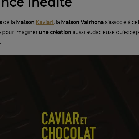
ance inédite
s
de la
Maison
Kaviari
, la
Maison Valrhona
s’associe à ce
e pour imaginer
une création
aussi audacieuse qu’except
.