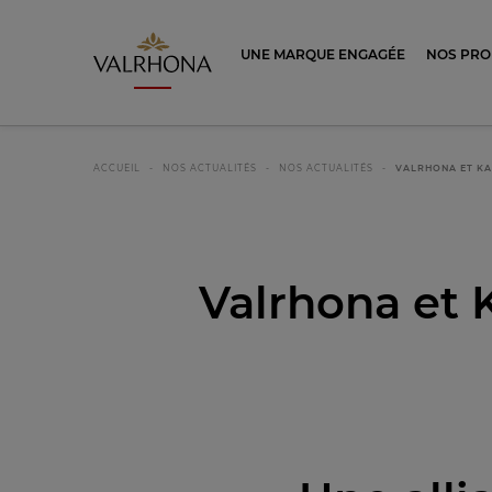
Valrhona - Imaginons le meilleur du ch
UNE MARQUE ENGAGÉE
NOS PRO
ACCUEIL
NOS ACTUALITÉS
NOS ACTUALITÉS
VALRHONA ET KA
Valrhona et K