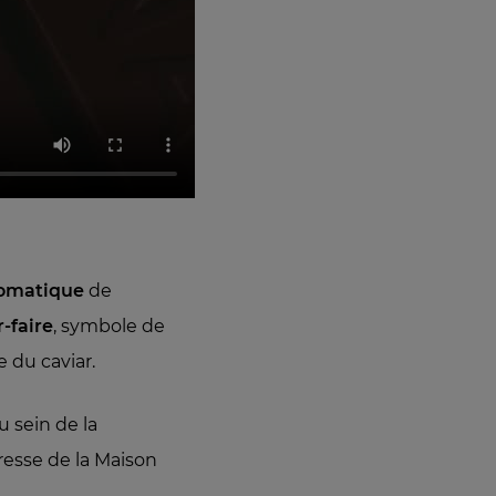
romatique
de
r-faire
, symbole de
e du caviar.
au sein de la
dresse de la Maison