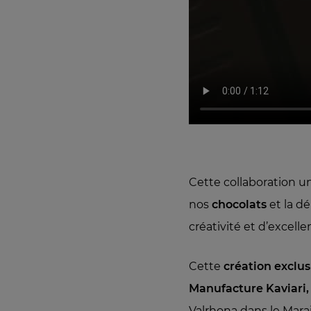
Cette collaboration u
nos
chocolats
et la d
créativité et d’excelle
Cette
création exclus
Manufacture Kaviari,
Valrhona dans le Marai