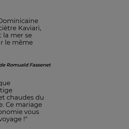
 Dominicaine
iètre Kaviari,
t la mer se
ur le même
e de Romuald Fassenet
ique
tige
 et chaudes du
e. Ce mariage
ronomie vous
voyage !"