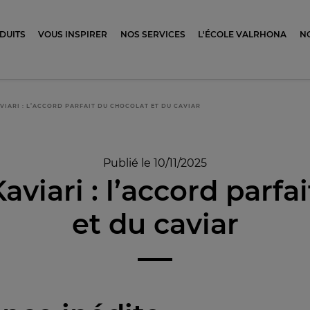
ocolat
DUITS
VOUS INSPIRER
NOS SERVICES
L'ÉCOLE VALRHONA
N
VIARI : L’ACCORD PARFAIT DU CHOCOLAT ET DU CAVIAR
Publié le 10/11/2025
aviari : l’accord parfa
et du caviar