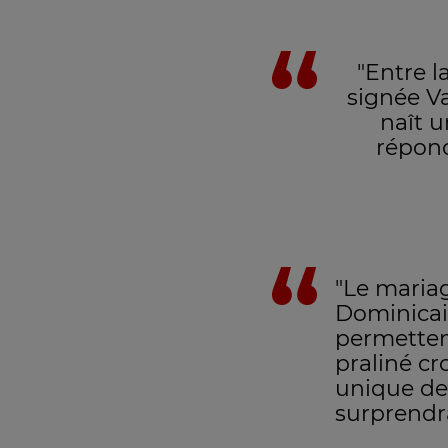
"Entre 
signée Va
naît u
répon
"Le maria
Dominicain
permetten
praliné cr
unique de
surprendr