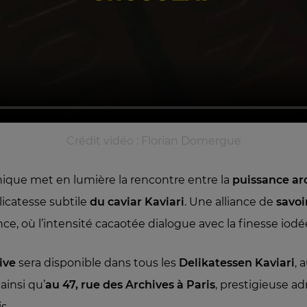
Crédit vidéo : Florian Domergue
nique met en lumière la rencontre entre la
puissance a
élicatesse subtile
du caviar Kaviari
. Une alliance de
savoi
nce, où l’intensité cacaotée dialogue avec la finesse iodé
ive
sera disponible dans tous les
Delikatessen Kaviari
, 
ainsi qu’
au 47, rue des Archives à Paris
, prestigieuse a
s.