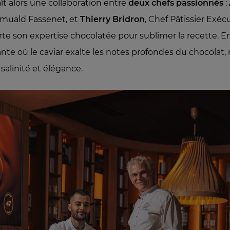
ît alors une collaboration entre
deux chefs passionnés
:
omuald Fassenet, et
Thierry Bridron
, Chef Pâtissier Exéc
rte son expertise chocolatée pour sublimer la recette. E
te où le caviar exalte les notes profondes du chocolat, 
 salinité et élégance.