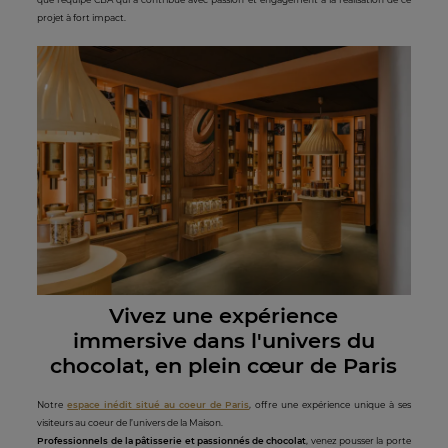
projet à fort impact.
Vivez une expéri
ence
immersiv
e dans l'univers du
chocolat, e
n plein cœ
ur de Pa
ris
Notre
espace inédit situé au coeur de Paris
, offre une expérience unique à ses
visiteurs au coeur de l’univers de la Maison.
Professionnels de la pâtisserie et passionnés de chocolat
, venez pousser la porte