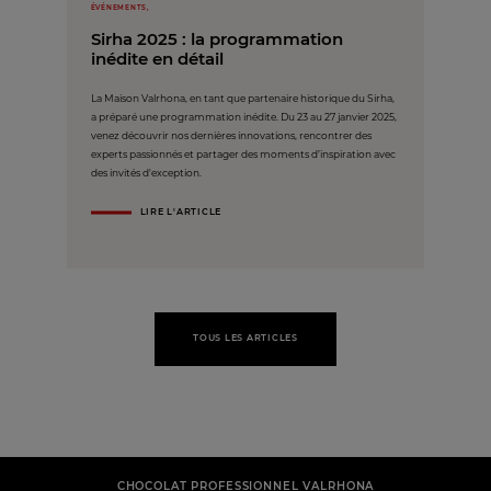
ÉVÉNEMENTS,
Sirha 2025 : la programmation
inédite en détail
La Maison Valrhona, en tant que partenaire historique du Sirha,
a préparé une programmation inédite. Du 23 au 27 janvier 2025,
venez découvrir nos dernières innovations, rencontrer des
experts passionnés et partager des moments d’inspiration avec
des invités d'exception.
LIRE L'ARTICLE
TOUS LES ARTICLES
CHOCOLAT PROFESSIONNEL VALRHONA