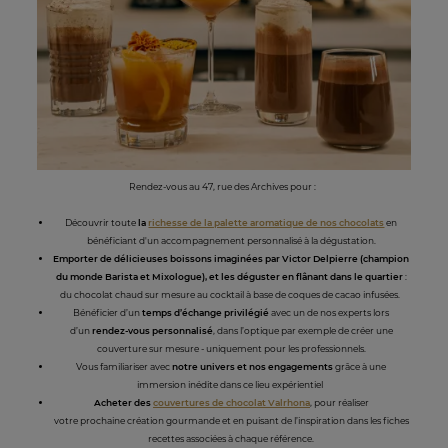
Rendez-vous au 47, rue des Archives pour :
Découvrir toute
la
richesse de la palette aromatique de nos chocolats
en
bénéficiant d'un accompagnement personnalisé à la dégustation.
Emporter de délicieuses boissons imaginées par Victor Delpierre (champion
du monde Barista et Mixologue), et les déguster en flânant dans le quartier
:
du chocolat chaud sur mesure au cocktail à base de coques de cacao infusées.
Bénéficier d’un
temps d’échange privilégié
avec un de nos experts lors
d’un
rendez-vous personnalisé
, dans l’optique par exemple de créer une
couverture sur mesure - uniquement pour les professionnels.
Vous familiariser avec
notre univers et nos engagements
grâce à une
immersion inédite dans ce lieu expérientiel
Acheter des
couvertures de chocolat Valrhona
, pour réaliser
votre prochaine création gourmande et en puisant de l’inspiration dans les fiches
recettes associées à chaque référence.