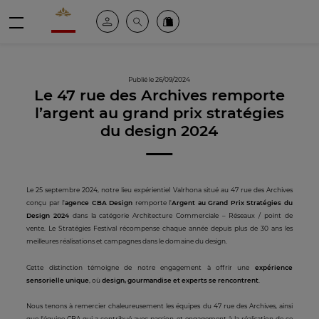
Valrhona - Imaginons le meilleur du chocolat
Espace client
Recherche
Commandez en ligne
menu
Publié le 26/09/2024
Le 47 rue des Archives remporte
l’argent au grand prix stratégies
du design 2024
Le 25 septembre 2024, notre lieu expérientiel Valrhona situé au 47 rue des Archives
conçu par l'
agence CBA Design
remporte l'
Argent au Grand Prix Stratégies du
Design 2024
dans la catégorie Architecture Commerciale – Réseaux / point de
vente. Le Stratégies Festival récompense chaque année depuis plus de 30 ans les
meilleures réalisations et campagnes dans le domaine du design.
Cette distinction témoigne de notre engagement à offrir une
expérience
sensorielle unique
, où
design, gourmandise et experts se rencontrent
.
Nous tenons à remercier chaleureusement les équipes du 47 rue des Archives, ainsi
que l'équipe CBA qui a contribué avec passion et engagement à la réalisation de ce