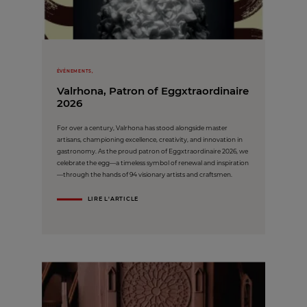
ÉVÉNEMENTS,
Valrhona, Patron of Eggxtraordinaire
2026
For over a century, Valrhona has stood alongside master
artisans, championing excellence, creativity, and innovation in
gastronomy. As the proud patron of Eggxtraordinaire 2026, we
celebrate the egg—a timeless symbol of renewal and inspiration
—through the hands of 94 visionary artists and craftsmen.
LIRE L'ARTICLE