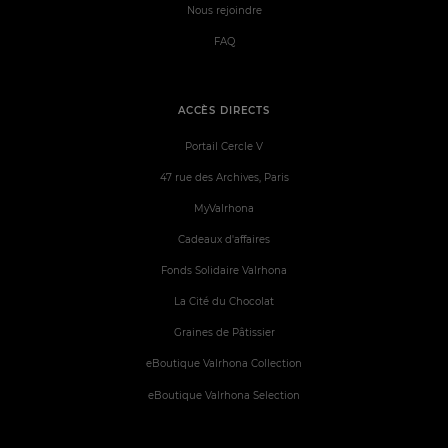
Nous rejoindre
FAQ
ACCÈS DIRECTS
Portail Cercle V
47 rue des Archives, Paris
MyValrhona
Cadeaux d'affaires
Fonds Solidaire Valrhona
La Cité du Chocolat
Graines de Pâtissier
eBoutique Valrhona Collection
eBoutique Valrhona Selection