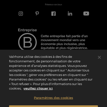
Réseaux sociaux
Valrhona utilise des cookies à des fins de
fonctionnement, de personnalisation de votre
expérience et d’analyses statistiques. Vous pouvez
Note d'information
accepter ces cookies en cliquant sur " Autoriser tous
Le logo “Certified B Corporation” est attribué par B Lab, une organisation privée à
les cookies ", gérer vos préférences en cliquant sur "
but non lucratif, aux entreprises qui, comme la nôtre, ont réalisé avec succès le B
Paramètres des cookies" ou les refuser en cliquant sur
Impact Assessment (“BIA”) et répondent aux exigences de B Lab en matière de
« Tout refuser ». Pour plus d'informations sur les
performance sociale et environnementale, de responsabilité et de transparence. Il
est précisé que B Lab n’est pas un organisme d’évaluation de la conformité au sens
cookies,
veuillez cliquer ici
.
du règlement (UE) n° 765/2008, ni un organisme de normalisation national,
européen ou international au sens du règlement (UE) n° 1025/2012. Les critères du
BIA sont distincts et indépendants des standards harmonisés issus des normes ISO
Paramètres des cookies
ou d’autres organismes de normalisation, et ils ne sont pas ratifiés par des
institutions publiques nationales ou européennes.