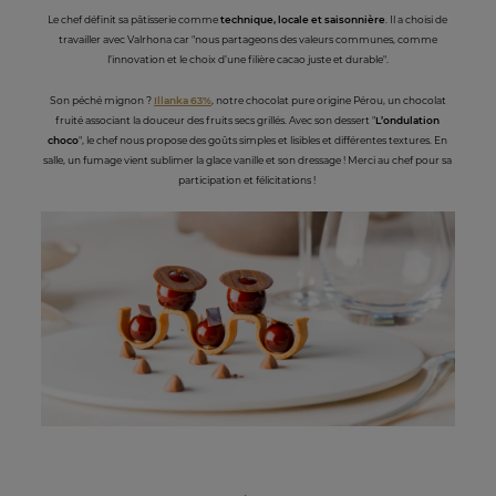
Le chef définit sa pâtisserie comme
technique, locale et saisonnière
. Il a choisi de
travailler avec Valrhona car "nous partageons des valeurs communes, comme
l’innovation et le choix d’une filière cacao juste et durable".
Son péché mignon ?
Illanka 63%
, notre chocolat pure origine Pérou, un chocolat
fruité associant la douceur des fruits secs grillés. Avec son dessert "
L’ondulation
choco
", le chef nous propose des goûts simples et lisibles et différentes textures. En
salle, un fumage vient sublimer la glace vanille et son dressage ! Merci au chef pour sa
participation et félicitations !