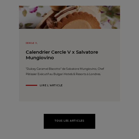
CERCLE V,
Calendrier Cercle V x Salvatore
Mungiovino
"Dulcey Caramel Biscotto" de Salvatore Mungiovino, Chef
Pâtissier Exécutif au Bulgari Hotels & Resorts à Londres.
LIRE L'ARTICLE
TOUS LES ARTICLES