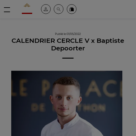
Valrhona - Imaginons le meilleur du chocolat
Espace client
Recherche
Commandez en ligne
menu
Publié le 01/05/2022
CALENDRIER CERCLE V x Baptiste
Depoorter