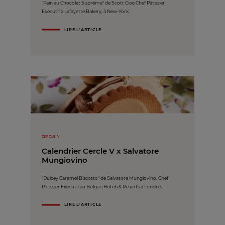
"Pain au Chocolat Suprême" de Scott Cioe Chef Pâtissier
Exécutif à Lafayette Bakery, à New-York.
LIRE L'ARTICLE
CERCLE V,
Calendrier Cercle V x Salvatore
Mungiovino
"Dulcey Caramel Biscotto" de Salvatore Mungiovino, Chef
Pâtissier Exécutif au Bulgari Hotels & Resorts à Londres.
LIRE L'ARTICLE