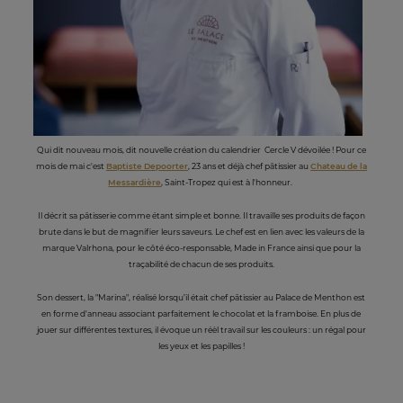
Qui dit nouveau mois, dit nouvelle création du calendrier Cercle V dévoilée ! Pour ce
mois de mai c'est
Baptiste Depoorter
, 23 ans et déjà chef pâtissier au
Chateau de la
Messardière
, Saint-Tropez qui est à l'honneur.
Il décrit sa pâtisserie comme étant simple et bonne. Il travaille ses produits de façon
brute dans le but de magnifier leurs saveurs. Le chef est en lien avec les valeurs de la
marque Valrhona, pour le côté éco-responsable, Made in France ainsi que pour la
traçabilité de chacun de ses produits.
Son dessert, la "Marina", réalisé lorsqu’il était chef pâtissier au Palace de Menthon est
en forme d'anneau associant parfaitement le chocolat et la framboise. En plus de
jouer sur différentes textures, il évoque un réèl travail sur les couleurs : un régal pour
les yeux et les papilles !