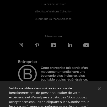
Graines de Pâtissier
eBoutique Valrhona Collection
eBoutique Valrhona Selection
Réseaux sociaux
Valrhona utilise des cookies à des fins de
fonctionnement, de personnalisation de votre
expérience et d’analyses statistiques. Vous pouvez
Note d'information
accepter ces cookies en cliquant sur " Autoriser tous
les cookies ", gérer vos préférences en cliquant sur "
Le logo “Certified B Corporation” est attribué par B Lab, une organisation privée à